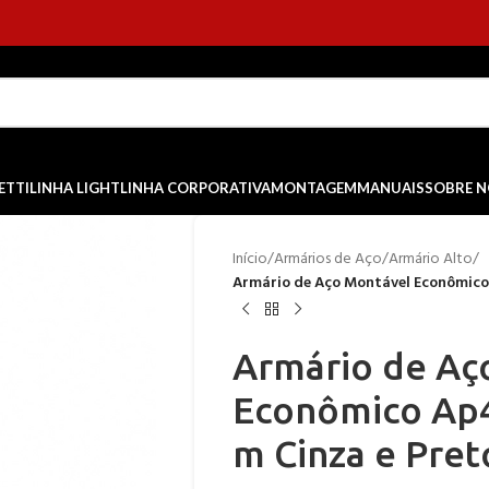
ETTI
LINHA LIGHT
LINHA CORPORATIVA
MONTAGEM
MANUAIS
SOBRE 
Início
/
Armários de Aço
/
Armário Alto
/
Armário de Aço Montável Econômico 
Armário de Aç
Econômico Ap4
m Cinza e Pret