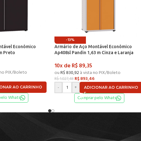
-13%
ntável Econômico
Armário de Aço Montável Econômico
m Preto
Ap408sl Pandin 1,63 m Cinza e Laranja
Picasso
10x de
R$
89,35
 no PIX/Boleto
ou
R$
830,92
à vista no PIX/Boleto
R$
893,46
R$
1.027,48
-
+
IONAR AO CARRINHO
ADICIONAR AO CARRINHO
pelo Whats
Comprar pelo Whats