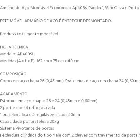
Armário de Aço Montável Econômico Ap408sl Pandin 1,63 m Cinza e Preto
ESTE MÓVEL ARMÁRIO DE AÇO É ENTREGUE DESMONTADO.
Produto totalmente montável
FICHA TÉCNICA
Modelo: AP408SL.
Medidas (A x L x P): 162 cm x 75 cm x 40 cm.
COMPOSIÇÃO
Corpo em aço chapa 26 (0,45 mm). Prateleiras de aço em chapa 24 (0,60 mm
ACABAMENTO
Estrutura em aço chapas 26 e 24 (0,45mm e 0,60mm)
2 portas com 4 reforços cada
1 prateleira fixa e 2 reguláveis a cada 50mm
Capacidade por prateleira 20kg
Sistema Pivotante de portas
Fechadura cilíndrica do tipo Yale com 2 chaves com travamento da porta na 