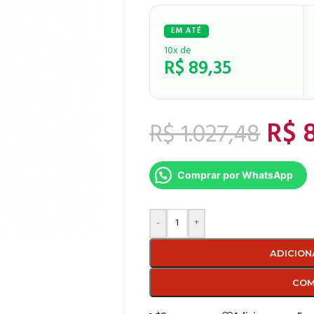
10x de
R$
89,35
R$
8
R$
1.027,48
Comprar por WhatsApp
-
+
ADICION
COM