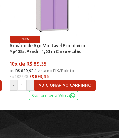
-13%
-13%
Armário de Aço Montável Econômico
Armário de Aço 
Ap408sl Pandin 1,63 m Cinza e Lilás
Ap408sl Pandin 1
10x de
R$
89,35
10x de
R$
102,
ou
R$
830,92
à vista no PIX/Boleto
ou
R$
949,62
à vis
R$
893,46
R$
1.021
R$
1.027,48
R$
1.174,27
-
+
-
+
ADICIONAR AO CARRINHO
AD
Comprar pelo Whats
Compr