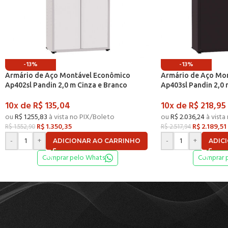
-13%
-13%
Armário de Aço Montável Econômico
Armário de Aço Mo
Ap402sl Pandin 2,0 m Cinza e Branco
Ap403sl Pandin 2,0 
10x de
R$
135,04
10x de
R$
218,95
ou
R$
1.255,83
à vista no PIX/Boleto
ou
R$
2.036,24
à vista
R$
1.350,35
R$
2.189,51
R$
1.552,90
R$
2.517,94
-
+
-
+
ADICIONAR AO CARRINHO
ADIC
Comprar pelo Whats
Comprar 