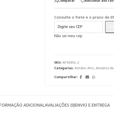
Comparar
Adicionar aos Fav
Consulte o frete e o prazo de 
Con
Não sei meu cep
SKU:
AP408SL-2
Categorias:
Armário Alto
,
Armários d
Compartilhar:
NFORMAÇÃO ADICIONAL
AVALIAÇÕES (0)
ENVIO E ENTREGA