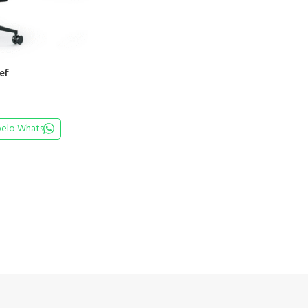
ef
pelo Whats