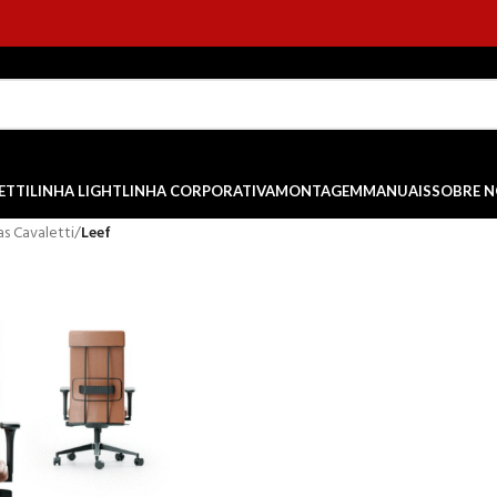
ETTI
LINHA LIGHT
LINHA CORPORATIVA
MONTAGEM
MANUAIS
SOBRE 
as Cavaletti
/
Leef