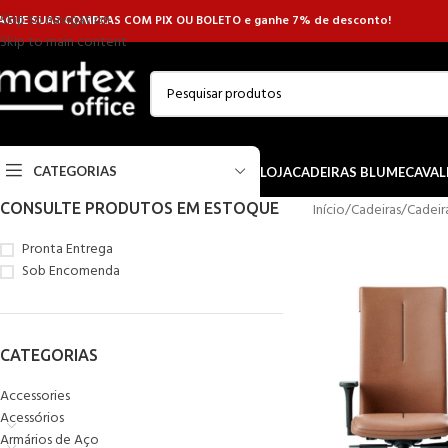
Skip to navigation
AGUE SUAS COMPRAS COM PIX OU BOLETO e ganhe 7% de desconto!
Skip to main content
CATEGORIAS
LOJA
CADEIRAS BLUME
CAVAL
CONSULTE PRODUTOS EM ESTOQUE
Início
/
Cadeiras
/
Cadeir
Pronta Entrega
Sob Encomenda
CATEGORIAS
Accessories
Acessórios
Armários de Aço