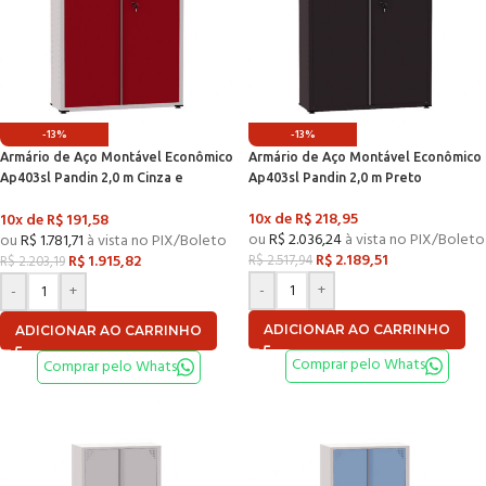
-13%
-13%
Armário de Aço Montável Econômico
Armário de Aço Montável Econômico
Ap403sl Pandin 2,0 m Cinza e
Ap403sl Pandin 2,0 m Preto
Vermelho
10x de
R$
218,95
10x de
R$
191,58
ou
R$
2.036,24
à vista no PIX/Boleto
ou
R$
1.781,71
à vista no PIX/Boleto
R$
2.189,51
R$
1.915,82
R$
2.517,94
R$
2.203,19
-
+
-
+
ADICIONAR AO CARRINHO
ADICIONAR AO CARRINHO
Comprar pelo Whats
Comprar pelo Whats