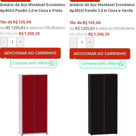
Armário de Aço Montável Econômico
Armário de Aço Montável Econômico
Ap402sl Pandin 2,0 m Cinza e Preto
Ap402sl Pandin 2,0 m Cinza e Verde
Miró
10x de
R$
135,04
10x de
R$
135,04
ou
R$
1.255,83
à vista no PIX/Boleto
ou
R$
1.255,83
à vista no PIX/Boleto
R$
1.350,35
R$
1.350,35
R$
1.552,90
R$
1.552,90
-
+
-
+
ADICIONAR AO CARRINHO
ADICIONAR AO CARRINHO
Comprar pelo Whats
Comprar pelo Whats