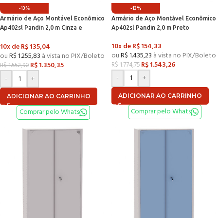
-13%
-13%
Armário de Aço Montável Econômico
Armário de Aço Montável Econômico
Ap402sl Pandin 2,0 m Cinza e
Ap402sl Pandin 2,0 m Preto
Vermelho
10x de
R$
154,33
10x de
R$
135,04
ou
R$
1.435,23
à vista no PIX/Boleto
ou
R$
1.255,83
à vista no PIX/Boleto
R$
1.543,26
R$
1.350,35
R$
1.774,75
R$
1.552,90
-
+
-
+
ADICIONAR AO CARRINHO
ADICIONAR AO CARRINHO
Comprar pelo Whats
Comprar pelo Whats