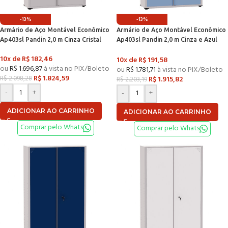
-13%
-13%
Armário de Aço Montável Econômico
Armário de Aço Montável Econômico
Ap403sl Pandin 2,0 m Cinza Cristal
Ap403sl Pandin 2,0 m Cinza e Azul
Dali
10x de
R$
182,46
10x de
R$
191,58
ou
R$
1.696,87
à vista no PIX/Boleto
ou
R$
1.781,71
à vista no PIX/Boleto
R$
1.824,59
R$
1.915,82
R$
2.098,28
R$
2.203,19
-
+
-
+
ADICIONAR AO CARRINHO
ADICIONAR AO CARRINHO
Comprar pelo Whats
Comprar pelo Whats