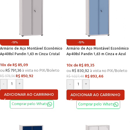
-13%
-13%
Armário de Aço Montável Econômico
Armário de Aço Montável Econômico
Ap408sl Pandin 1,63 m Cinza Cristal
Ap408sl Pandin 1,63 m Cinza e Azul
Dali
10x de
R$
85,09
10x de
R$
89,35
ou
R$
791,36
à vista no PIX/Boleto
ou
R$
830,92
à vista no PIX/Boleto
R$
850,92
R$
893,46
R$
978,56
R$
1.027,48
-
+
-
+
ADICIONAR AO CARRINHO
ADICIONAR AO CARRINHO
Comprar pelo Whats
Comprar pelo Whats