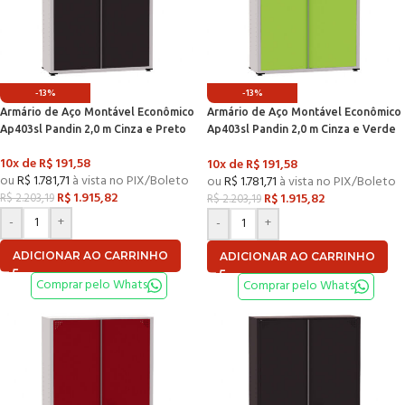
-13%
-13%
Armário de Aço Montável Econômico
Armário de Aço Montável Econômico
Ap403sl Pandin 2,0 m Cinza e Preto
Ap403sl Pandin 2,0 m Cinza e Verde
Miró
10x de
R$
191,58
10x de
R$
191,58
ou
R$
1.781,71
à vista no PIX/Boleto
ou
R$
1.781,71
à vista no PIX/Boleto
R$
1.915,82
R$
1.915,82
R$
2.203,19
R$
2.203,19
-
+
-
+
ADICIONAR AO CARRINHO
ADICIONAR AO CARRINHO
Comprar pelo Whats
Comprar pelo Whats