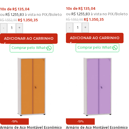
Del Rey
10x de
R$
135,04
10x de
R$
135,04
ou
R$
1.255,83
à vista no PIX/Boleto
ou
R$
1.255,83
à vista no PIX/Boleto
R$
1.350,35
R$
1.350,35
R$
1.552,90
R$
1.552,90
-
+
-
+
ADICIONAR AO CARRINHO
ADICIONAR AO CARRINHO
Comprar pelo Whats
Comprar pelo Whats
-13%
-13%
Armário de Aço Montável Econômico
Armário de Aço Montável Econômico