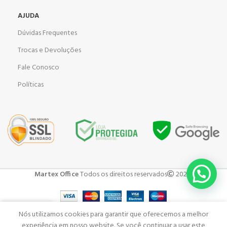
AJUDA
Dúvidas Frequentes
Trocas e Devoluções
Fale Conosco
Políticas
Martex Office
Todos os direitos reservados
2023 .
Nós utilizamos cookies para garantir que oferecemos a melhor
Shop
Carrinho
Minha Conta
Menu
experiência em nosso website. Se você continuar a usar este