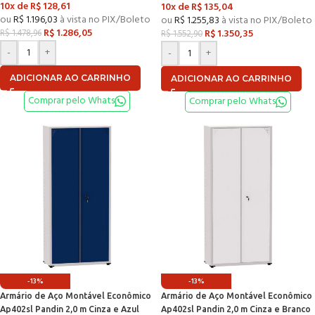
10x de
R$
128,61
10x de
R$
135,04
ou
R$
1.196,03
à vista no PIX/Boleto
ou
R$
1.255,83
à vista no PIX/Boleto
R$
1.286,05
R$
1.350,35
R$
1.478,96
R$
1.552,90
-
+
-
+
ADICIONAR AO CARRINHO
ADICIONAR AO CARRINHO
Comprar pelo Whats
Comprar pelo Whats
-13%
-13%
Armário de Aço Montável Econômico
Armário de Aço Montável Econômico
Ap402sl Pandin 2,0 m Cinza e Azul
Ap402sl Pandin 2,0 m Cinza e Branco