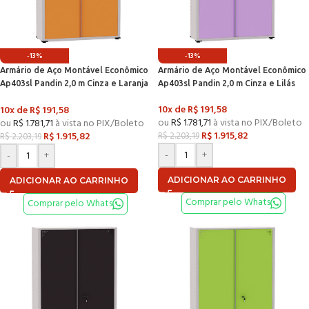
-13%
-13%
Armário de Aço Montável Econômico
Armário de Aço Montável Econômico
Ap403sl Pandin 2,0 m Cinza e Laranja
Ap403sl Pandin 2,0 m Cinza e Lilás
Picasso
10x de
R$
191,58
10x de
R$
191,58
ou
R$
1.781,71
à vista no PIX/Boleto
ou
R$
1.781,71
à vista no PIX/Boleto
R$
1.915,82
R$
1.915,82
R$
2.203,19
R$
2.203,19
-
+
-
+
ADICIONAR AO CARRINHO
ADICIONAR AO CARRINHO
Comprar pelo Whats
Comprar pelo Whats