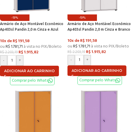
-13%
-13%
Armário de Aço Montável Econômico
Armário de Aço Montável Econômico
Ap403sl Pandin 2,0 m Cinza e Azul
Ap403sl Pandin 2,0 m Cinza e Branco
Del Rey
10x de
R$
191,58
10x de
R$
191,58
ou
R$
1.781,71
à vista no PIX/Boleto
ou
R$
1.781,71
à vista no PIX/Boleto
R$
1.915,82
R$
1.915,82
R$
2.203,19
R$
2.203,19
-
+
-
+
ADICIONAR AO CARRINHO
ADICIONAR AO CARRINHO
Comprar pelo Whats
Comprar pelo Whats