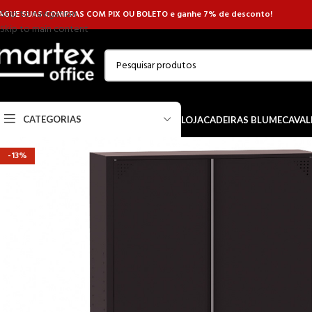
Skip to navigation
AGUE SUAS COMPRAS COM PIX OU BOLETO e ganhe 7% de desconto!
Skip to main content
CATEGORIAS
LOJA
CADEIRAS BLUME
CAVAL
-13%