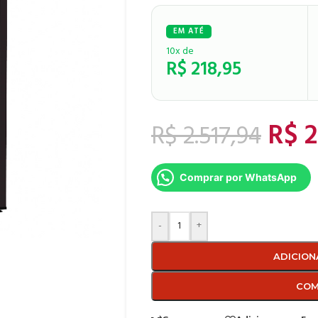
10x de
R$
218,95
R$
2
R$
2.517,94
Comprar por WhatsApp
-
+
ADICION
COM