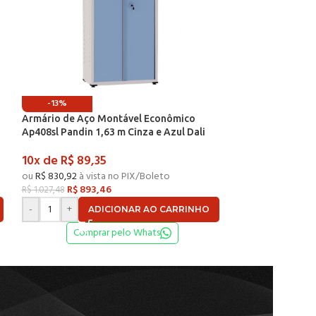
-13%
-13%
Armário de Aço Montável Econômico
Armário de Aço 
Ap408sl Pandin 1,63 m Cinza e Azul Dali
Ap408sl Pandin 1
10x de
R$
89,35
10x de
R$
89,3
ou
R$
830,92
à vista no PIX/Boleto
ou
R$
830,92
à vis
R$
893,46
R$
893,
R$
1.027,48
R$
1.027,48
-
+
-
+
ADICIONAR AO CARRINHO
AD
Comprar pelo Whats
Compr