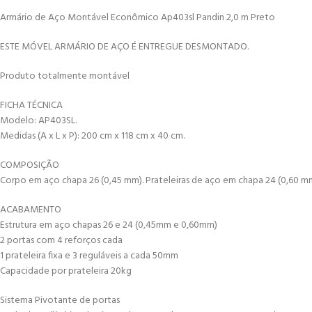
Armário de Aço Montável Econômico Ap403sl Pandin 2,0 m Preto
ESTE MÓVEL ARMÁRIO DE AÇO É ENTREGUE DESMONTADO.
Produto totalmente montável
FICHA TÉCNICA
Modelo: AP403SL.
Medidas (A x L x P): 200 cm x 118 cm x 40 cm.
COMPOSIÇÃO
Corpo em aço chapa 26 (0,45 mm). Prateleiras de aço em chapa 24 (0,60 mm
ACABAMENTO
Estrutura em aço chapas 26 e 24 (0,45mm e 0,60mm)
2 portas com 4 reforços cada
1 prateleira fixa e 3 reguláveis a cada 50mm
Capacidade por prateleira 20kg
Sistema Pivotante de portas