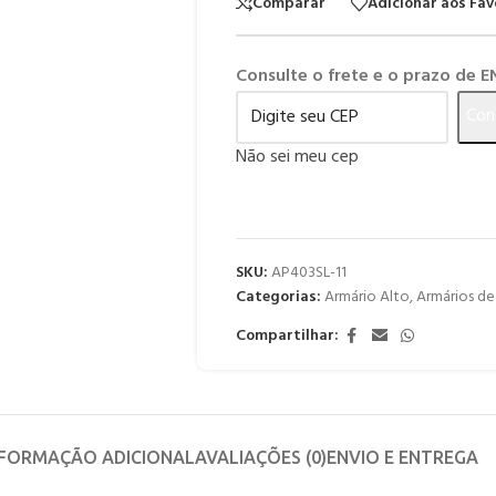
Comparar
Adicionar aos Fav
Consulte o frete e o prazo de 
Con
Não sei meu cep
SKU:
AP403SL-11
Categorias:
Armário Alto
,
Armários d
Compartilhar:
NFORMAÇÃO ADICIONAL
AVALIAÇÕES (0)
ENVIO E ENTREGA