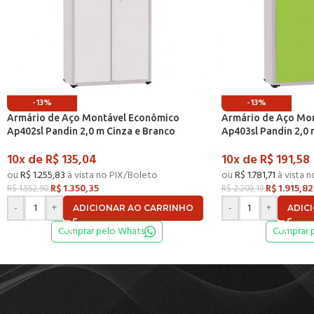
-13%
-13%
Armário de Aço Montável Econômico
Armário de Aço Mo
Ap402sl Pandin 2,0 m Cinza e Branco
Ap403sl Pandin 2,0 
10x de
R$
135,04
10x de
R$
191,58
ou
R$
1.255,83
à vista no PIX/Boleto
ou
R$
1.781,71
à vista 
R$
1.350,35
R$
1.915,82
R$
1.552,90
R$
2.203,19
-
+
-
+
ADICIONAR AO CARRINHO
ADIC
Comprar pelo Whats
Comprar 