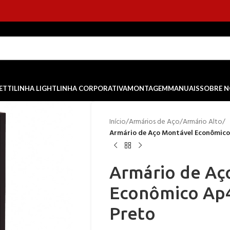
ETTI
LINHA LIGHT
LINHA CORPORATIVA
MONTAGEM
MANUAIS
SOBRE 
Início
/
Armários de Aço
/
Armário Alto
/
Armário de Aço Montável Econômico
Armário de Aç
Econômico Ap4
Preto