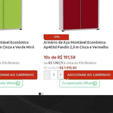
-13%
ntável Econômico
Armário de Aço Montável Econômico
m Cinza e Verde Miró
Ap403sl Pandin 2,0 m Cinza e Vermelho
10x de
R$
191,58
no PIX/Boleto
ou
R$
1.781,71
à vista no PIX/Boleto
R$
1.915,82
R$
2.203,19
-
+
IONAR AO CARRINHO
ADICIONAR AO CARRINHO
pelo Whats
Comprar pelo Whats