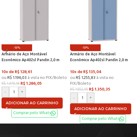
-13%
-13%
Armário de Aço Montável
Armário de Aço Montável
Econômico Ap402sl Pandin 2,0 m
Econômico Ap402sl Pandin 2,0 m
Cinza Cristal
Cinza e Azul Dali
10x de
R$
128,61
10x de
R$
135,04
ou
R$
1.196,03
à vista no PIX/Boleto
ou
R$
1.255,83
à vista no
R$
1.286,05
PIX/Boleto
R$
1.478,96
R$
1.350,35
R$
1.552,90
-
+
-
+
ADICIONAR AO CARRINHO
ADICIONAR AO CARRINHO
Comprar pelo Whats
Comprar pelo Whats