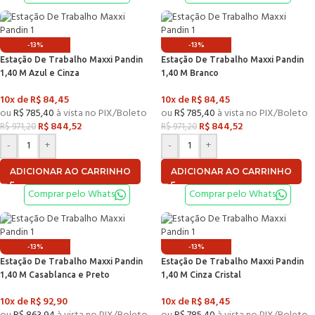
-13%
-13%
Estação De Trabalho Maxxi Pandin
Estação De Trabalho Maxxi Pandin
1,40 M Azul e Cinza
1,40 M Branco
10x de
R$
84,45
10x de
R$
84,45
ou
R$
785,40
à vista no PIX/Boleto
ou
R$
785,40
à vista no PIX/Boleto
R$
844,52
R$
844,52
R$
971,20
R$
971,20
-
+
-
+
ADICIONAR AO CARRINHO
ADICIONAR AO CARRINHO
Comprar pelo Whats
Comprar pelo Whats
-13%
-13%
Estação De Trabalho Maxxi Pandin
Estação De Trabalho Maxxi Pandin
1,40 M Casablanca e Preto
1,40 M Cinza Cristal
10x de
R$
92,90
10x de
R$
84,45