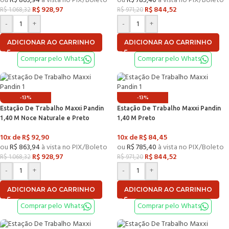
ou
R$
863,94
à vista no PIX/Boleto
ou
R$
785,40
à vista no PIX/Boleto
R$
928,97
R$
844,52
R$
1.068,32
R$
971,20
-
+
-
+
ADICIONAR AO CARRINHO
ADICIONAR AO CARRINHO
Comprar pelo Whats
Comprar pelo Whats
-13%
-13%
Estação De Trabalho Maxxi Pandin
Estação De Trabalho Maxxi Pandin
1,40 M Noce Naturale e Preto
1,40 M Preto
10x de
R$
92,90
10x de
R$
84,45
ou
R$
863,94
à vista no PIX/Boleto
ou
R$
785,40
à vista no PIX/Boleto
R$
928,97
R$
844,52
R$
1.068,32
R$
971,20
-
+
-
+
ADICIONAR AO CARRINHO
ADICIONAR AO CARRINHO
Comprar pelo Whats
Comprar pelo Whats