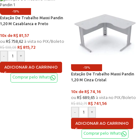
-13%
Estação De Trabalho Maxxi Pandin
1,20 M Casablanca e Preto
10x de
R$
81,57
ou
R$
758,62
à vista no PIX/Boleto
R$
815,72
R$
938,08
-
+
ADICIONAR AO CARRINHO
-13%
Estação De Trabalho Maxxi Pandin
Comprar pelo Whats
1,20 M Cinza Cristal
10x de
R$
74,16
ou
R$
689,65
à vista no PIX/Boleto
R$
741,56
R$
852,79
-
+
ADICIONAR AO CARRINHO
Comprar pelo Whats