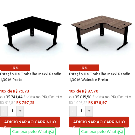
-13%
-13%
Estação De Trabalho Maxxi Pandin
Estação De Trabalho Maxxi Pandin
1,30 M Preto
1,30 M Walnut e Preto
10x de
R$
79,73
10x de
R$
87,70
ou
R$
741,44
à vista no PIX/Boleto
ou
R$
815,58
à vista no PIX/Boleto
R$
797,25
R$
876,97
R$
916,84
R$
1.008,52
-
+
-
+
ADICIONAR AO CARRINHO
ADICIONAR AO CARRINHO
Comprar pelo Whats
Comprar pelo Whats