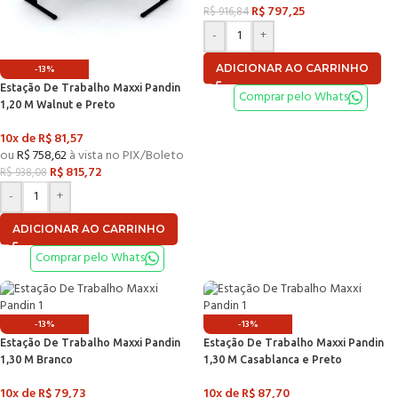
R$
797,25
R$
916,84
-
+
ADICIONAR AO CARRINHO
-13%
Estação De Trabalho Maxxi Pandin
Comprar pelo Whats
1,20 M Walnut e Preto
10x de
R$
81,57
ou
R$
758,62
à vista no PIX/Boleto
R$
815,72
R$
938,08
-
+
ADICIONAR AO CARRINHO
Comprar pelo Whats
-13%
-13%
Estação De Trabalho Maxxi Pandin
Estação De Trabalho Maxxi Pandin
1,30 M Branco
1,30 M Casablanca e Preto
10x de
R$
79,73
10x de
R$
87,70