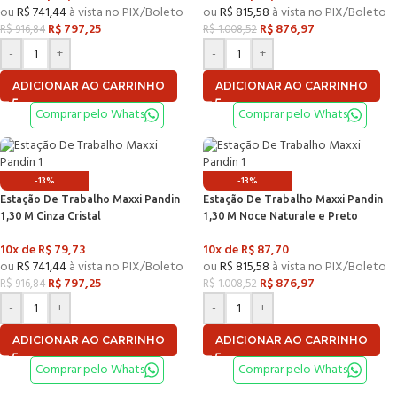
ou
R$
741,44
à vista no PIX/Boleto
ou
R$
815,58
à vista no PIX/Boleto
R$
797,25
R$
876,97
R$
916,84
R$
1.008,52
-
+
-
+
ADICIONAR AO CARRINHO
ADICIONAR AO CARRINHO
Comprar pelo Whats
Comprar pelo Whats
-13%
-13%
Estação De Trabalho Maxxi Pandin
Estação De Trabalho Maxxi Pandin
1,30 M Cinza Cristal
1,30 M Noce Naturale e Preto
10x de
R$
79,73
10x de
R$
87,70
ou
R$
741,44
à vista no PIX/Boleto
ou
R$
815,58
à vista no PIX/Boleto
R$
797,25
R$
876,97
R$
916,84
R$
1.008,52
-
+
-
+
ADICIONAR AO CARRINHO
ADICIONAR AO CARRINHO
Comprar pelo Whats
Comprar pelo Whats