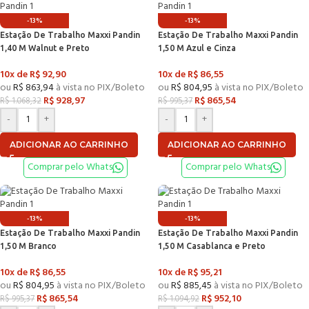
-13%
-13%
Estação De Trabalho Maxxi Pandin
Estação De Trabalho Maxxi Pandin
1,40 M Walnut e Preto
1,50 M Azul e Cinza
10x de
R$
92,90
10x de
R$
86,55
ou
R$
863,94
à vista no PIX/Boleto
ou
R$
804,95
à vista no PIX/Boleto
R$
928,97
R$
865,54
R$
1.068,32
R$
995,37
-
+
-
+
ADICIONAR AO CARRINHO
ADICIONAR AO CARRINHO
Comprar pelo Whats
Comprar pelo Whats
-13%
-13%
Estação De Trabalho Maxxi Pandin
Estação De Trabalho Maxxi Pandin
1,50 M Branco
1,50 M Casablanca e Preto
10x de
R$
86,55
10x de
R$
95,21
ou
R$
804,95
à vista no PIX/Boleto
ou
R$
885,45
à vista no PIX/Boleto
R$
865,54
R$
952,10
R$
995,37
R$
1.094,92