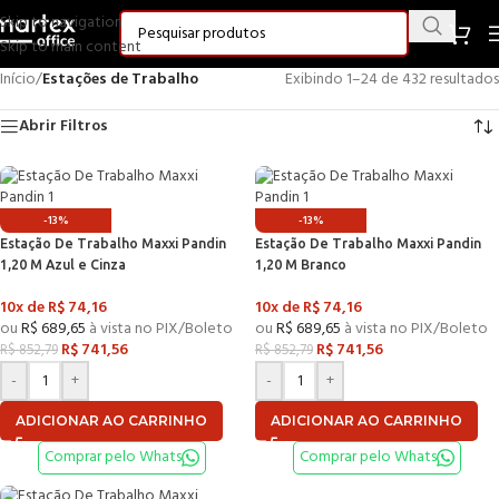
Skip to navigation
Skip to main content
Início
/
Estações de Trabalho
Exibindo 1–24 de 432 resultados
Abrir Filtros
-13%
-13%
Estação De Trabalho Maxxi Pandin
Estação De Trabalho Maxxi Pandin
1,20 M Azul e Cinza
1,20 M Branco
10x de
R$
74,16
10x de
R$
74,16
ou
R$
689,65
à vista no PIX/Boleto
ou
R$
689,65
à vista no PIX/Boleto
R$
741,56
R$
741,56
R$
852,79
R$
852,79
-
+
-
+
ADICIONAR AO CARRINHO
ADICIONAR AO CARRINHO
Comprar pelo Whats
Comprar pelo Whats