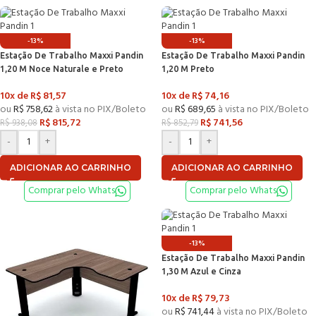
-13%
-13%
Estação De Trabalho Maxxi Pandin
Estação De Trabalho Maxxi Pandin
1,20 M Noce Naturale e Preto
1,20 M Preto
10x de
R$
81,57
10x de
R$
74,16
ou
R$
758,62
à vista no PIX/Boleto
ou
R$
689,65
à vista no PIX/Boleto
R$
815,72
R$
741,56
R$
938,08
R$
852,79
-
+
-
+
ADICIONAR AO CARRINHO
ADICIONAR AO CARRINHO
Comprar pelo Whats
Comprar pelo Whats
-13%
Estação De Trabalho Maxxi Pandin
1,30 M Azul e Cinza
10x de
R$
79,73
ou
R$
741,44
à vista no PIX/Boleto