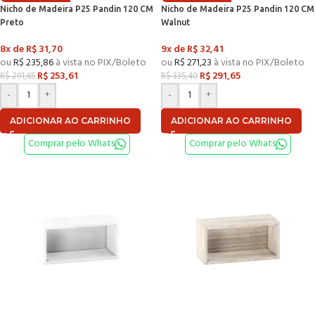
Nicho de Madeira P25 Pandin 120 CM
Nicho de Madeira P25 Pandin 120 CM
Preto
Walnut
8x de
R$
31,70
9x de
R$
32,41
ou
R$
235,86
à vista no PIX/Boleto
ou
R$
271,23
à vista no PIX/Boleto
R$
253,61
R$
291,65
R$
291,65
R$
335,40
-
+
-
+
ADICIONAR AO CARRINHO
ADICIONAR AO CARRINHO
Comprar pelo Whats
Comprar pelo Whats