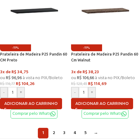
-11%
-11%
Prateleira de Madeira P25 Pandin 60
Prateleira de Madeira P25 Pandin 60
CM Preto
Cm Walnut
3x de
R$
34,75
3x de
R$
38,23
ou
R$
96,96
à vista no PIX/Boleto
ou
R$
106,66
à vista no PIX/Boleto
R$
104,26
R$
114,69
R$
116,77
R$
128,45
-
+
-
+
ADICIONAR AO CARRINHO
ADICIONAR AO CARRINHO
Comprar pelo Whats
Comprar pelo Whats
1
2
3
4
5
→