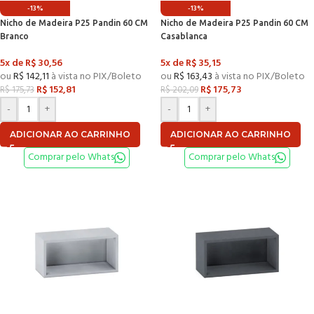
-13%
-13%
Nicho de Madeira P25 Pandin 60 CM
Nicho de Madeira P25 Pandin 60 CM
Branco
Casablanca
5x de
R$
30,56
5x de
R$
35,15
ou
R$
142,11
à vista no PIX/Boleto
ou
R$
163,43
à vista no PIX/Boleto
R$
152,81
R$
175,73
R$
175,73
R$
202,09
-
+
-
+
ADICIONAR AO CARRINHO
ADICIONAR AO CARRINHO
Comprar pelo Whats
Comprar pelo Whats