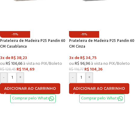
-11%
-11%
Prateleira de Madeira P25 Pandin 60
Prateleira de Madeira P25 Pandin 60
CM Casablanca
CM Cinza
3x de
R$
38,23
3x de
R$
34,75
ou
R$
106,66
à vista no PIX/Boleto
ou
R$
96,96
à vista no PIX/Boleto
R$
114,69
R$
104,26
R$
128,45
R$
116,77
-
+
-
+
ADICIONAR AO CARRINHO
ADICIONAR AO CARRINHO
Comprar pelo Whats
Comprar pelo Whats