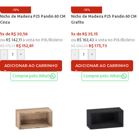
-13%
-13%
Nicho de Madeira P25 Pandin 60 CM
Nicho de Madeira P25 Pandin 60 CM
Cinza
Grafito
5x de
R$
30,56
5x de
R$
35,15
ou
R$
142,11
à vista no PIX/Boleto
ou
R$
163,43
à vista no PIX/Boleto
R$
152,81
R$
175,73
R$
175,73
R$
202,09
-
+
-
+
ADICIONAR AO CARRINHO
ADICIONAR AO CARRINHO
Comprar pelo Whats
Comprar pelo Whats