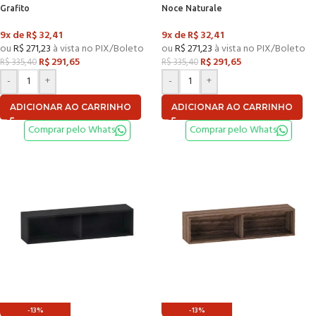
Grafito
Noce Naturale
9x de
R$
32,41
9x de
R$
32,41
ou
R$
271,23
à vista no PIX/Boleto
ou
R$
271,23
à vista no PIX/Boleto
R$
291,65
R$
291,65
R$
335,40
R$
335,40
-
+
-
+
ADICIONAR AO CARRINHO
ADICIONAR AO CARRINHO
Comprar pelo Whats
Comprar pelo Whats
-13%
-13%