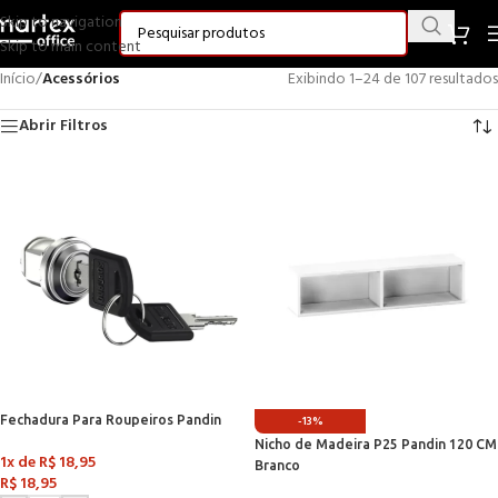
Skip to navigation
Skip to main content
Início
/
Acessórios
Exibindo 1–24 de 107 resultados
Abrir Filtros
Fechadura Para Roupeiros Pandin
-13%
Nicho de Madeira P25 Pandin 120 CM
1x de
R$
18,95
Branco
R$
18,95