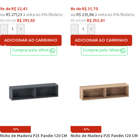
9x de
R$
32,41
8x de
R$
31,70
ou
R$
271,23
à vista no PIX/Boleto
ou
R$
235,86
à vista no PIX/Boleto
R$
291,65
R$
253,61
R$
335,40
R$
291,65
-
+
-
+
ADICIONAR AO CARRINHO
ADICIONAR AO CARRINHO
Comprar pelo Whats
Comprar pelo Whats
-13%
-13%
Nicho de Madeira P25 Pandin 120 CM
Nicho de Madeira P25 Pandin 120 CM