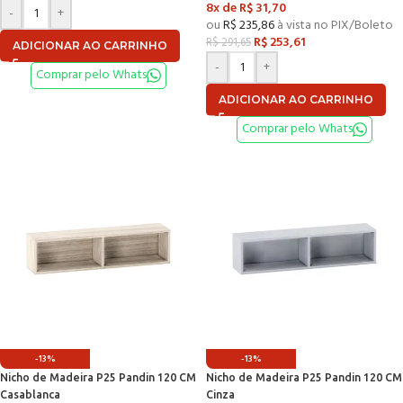
8x de
R$
31,70
-
+
ou
R$
235,86
à vista no PIX/Boleto
R$
253,61
R$
291,65
ADICIONAR AO CARRINHO
-
+
Comprar pelo Whats
ADICIONAR AO CARRINHO
Comprar pelo Whats
-13%
-13%
Nicho de Madeira P25 Pandin 120 CM
Nicho de Madeira P25 Pandin 120 CM
Casablanca
Cinza