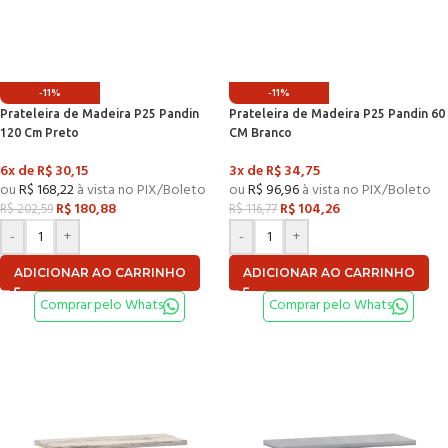
-11%
-11%
Prateleira de Madeira P25 Pandin
Prateleira de Madeira P25 Pandin 60
120 Cm Preto
CM Branco
6x de
R$
30,15
3x de
R$
34,75
ou
R$
168,22
à vista no PIX/Boleto
ou
R$
96,96
à vista no PIX/Boleto
R$
180,88
R$
104,26
R$
202,59
R$
116,77
-
+
-
+
ADICIONAR AO CARRINHO
ADICIONAR AO CARRINHO
Comprar pelo Whats
Comprar pelo Whats