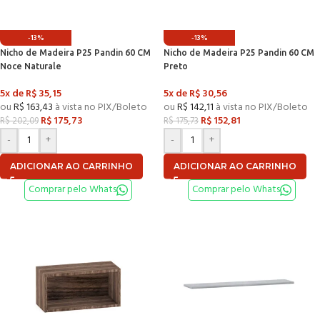
-13%
-13%
Nicho de Madeira P25 Pandin 60 CM
Nicho de Madeira P25 Pandin 60 CM
Noce Naturale
Preto
5x de
R$
35,15
5x de
R$
30,56
ou
R$
163,43
à vista no PIX/Boleto
ou
R$
142,11
à vista no PIX/Boleto
R$
175,73
R$
152,81
R$
202,09
R$
175,73
-
+
-
+
ADICIONAR AO CARRINHO
ADICIONAR AO CARRINHO
Comprar pelo Whats
Comprar pelo Whats