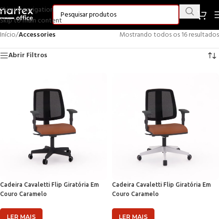
Skip to navigation
Skip to main content
Início
/
Accessories
Mostrando todos os 16 resultados
Abrir Filtros
Cadeira Cavaletti Flip Giratória Em
Cadeira Cavaletti Flip Giratória Em
Couro Caramelo
Couro Caramelo
LER MAIS
LER MAIS