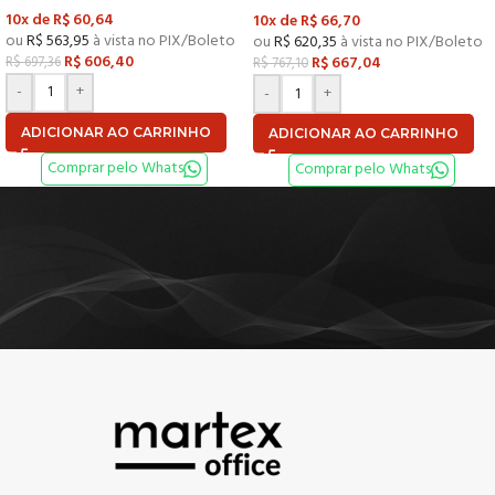
10x de
R$
60,64
10x de
R$
66,70
ou
R$
563,95
à vista no PIX/Boleto
ou
R$
620,35
à vista no PIX/Boleto
R$
606,40
R$
667,04
R$
697,36
R$
767,10
-
+
-
+
ADICIONAR AO CARRINHO
ADICIONAR AO CARRINHO
Comprar pelo Whats
Comprar pelo Whats