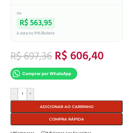
ou
R$
563,95
à vista no PIX/Boleto
R$
606,40
R$
697,36
Comprar por WhatsApp
-
+
ADICIONAR AO CARRINHO
COMPRA RÁPIDA