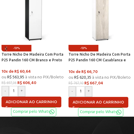
-13%
-13%
Torre Nicho De Madeira Com Porta
Torre Nicho De Madeira Com Porta
P25 Pandin 160 CM Branco e Preto
P25 Pandin 160 CM Casablanca e
Branco
10x de
R$
60,64
10x de
R$
66,70
ou
R$
563,95
à vista no PIX/Boleto
ou
R$
620,35
à vista no PIX/Boleto
R$
606,40
R$
667,04
R$
697,36
R$
767,10
-
+
-
+
ADICIONAR AO CARRINHO
ADICIONAR AO CARRINHO
Comprar pelo Whats
Comprar pelo Whats