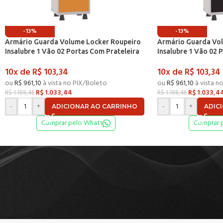
-13%
-13%
Armário Guarda Volume Locker Roupeiro
Armário Guarda Vo
Insalubre 1 Vão 02 Portas Com Prateleira
Insalubre 1 Vão 02 
GRF501/2INSPV Cinza e Laranja Picasso – P
GRF501/2INSPV Cinz
10x de
R$
103,34
10x de
R$
103,34
ou
R$
961,10
à vista no PIX/Boleto
ou
R$
961,10
à vista n
R$
1.033,44
R$
1.033,4
R$
1.188,46
R$
1.188,46
-
+
-
+
ADICIONAR AO CARRINHO
ADIC
Comprar pelo Whats
Comprar 