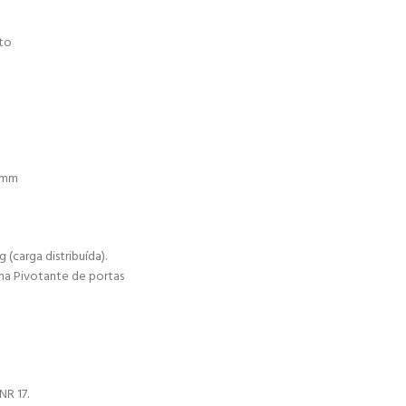
eto
80mm
(carga distribuída).
ma Pivotante de portas
NR 17.