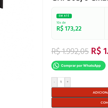
10x de
R$
173,22
R$
1
R$
1.992,05
Comprar por WhatsApp
-
+
ADICION
COM