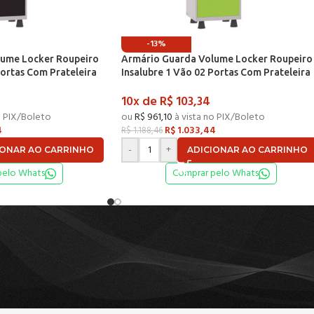
-13%
lume Locker Roupeiro
Armário Guarda Volume Locker Roupeiro
Portas Com Prateleira
Insalubre 1 Vão 02 Portas Com Prateleira
a e Preto – Pandin
GRF501/2INSPV Cinza e Verde Miró –
10x de
R$
103,34
Pandin
o PIX/Boleto
ou
R$
961,10
à vista no PIX/Boleto
4
R$
1.033,44
R$
1.188,46
-
+
IONAR AO CARRINHO
ADICIONAR AO CARRINHO
pelo Whats
Comprar pelo Whats