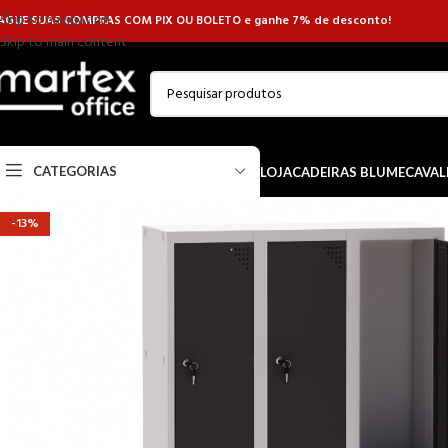
Skip to navigation
AGUE SUAS COMPRAS COM PIX OU BOLETO e ganhe 7% de desconto!
Skip to main content
CATEGORIAS
LOJA
CADEIRAS BLUME
CAVAL
-13%