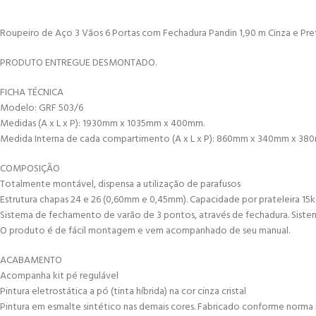
Roupeiro de Aço 3 Vãos 6 Portas com Fechadura Pandin 1,90 m Cinza e Pr
PRODUTO ENTREGUE DESMONTADO.
FICHA TÉCNICA
Modelo: GRF 503/6
Medidas (A x L x P): 1930mm x 1035mm x 400mm.
Medida Interna de cada compartimento (A x L x P): 860mm x 340mm x 3
COMPOSIÇÃO
Totalmente montável, dispensa a utilização de parafusos
Estrutura chapas 24 e 26 (0,60mm e 0,45mm). Capacidade por prateleira 15kg 
Sistema de fechamento de varão de 3 pontos, através de fechadura. Siste
O produto é de fácil montagem e vem acompanhado de seu manual.
ACABAMENTO
Acompanha kit pé regulável
Pintura eletrostática a pó (tinta híbrida) na cor cinza cristal
Pintura em esmalte sintético nas demais cores. Fabricado conforme norma 