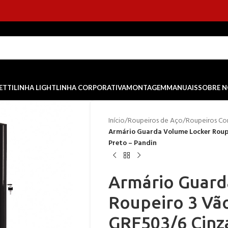
ETTI
LINHA LIGHT
LINHA CORPORATIVA
MONTAGEM
MANUAIS
SOBRE 
Início
/
Roupeiros de Aço
/
Roupeiros Co
Armário Guarda Volume Locker Roupe
Preto – Pandin
Armário Guard
Roupeiro 3 Vão
GRF503/6 Cinza