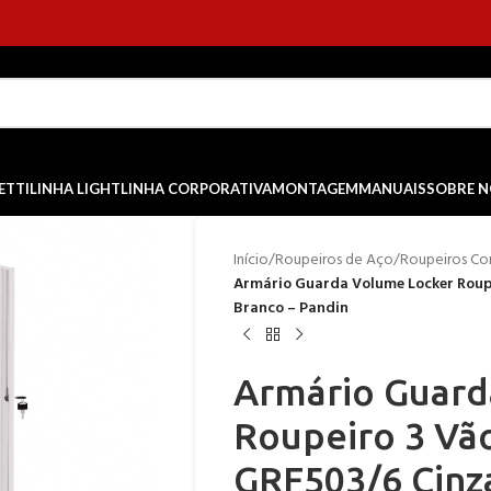
ETTI
LINHA LIGHT
LINHA CORPORATIVA
MONTAGEM
MANUAIS
SOBRE 
Início
/
Roupeiros de Aço
/
Roupeiros Co
Armário Guarda Volume Locker Roupe
Branco – Pandin
Armário Guard
Roupeiro 3 Vão
GRF503/6 Cinza