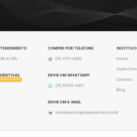
ATENDIMENTO
COMPRE POR TELEFONE
INSTITUC
8h às 18h.
(15) 3373-4982
Home
Quem Som
ORATIVAS
ENVIE UM WHATSAPP
Contato
OS EXCLUSIVOS
(15) 97405-4451
Blog
ENVIE UM E-MAIL
atendimento@lojasmartex.com.br