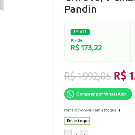
Pandin
10x de
R$
173,22
R$
1
R$
1.992,05
Comprar por WhatsApp
Itens disponíveis em estoque:
1
Em estoque