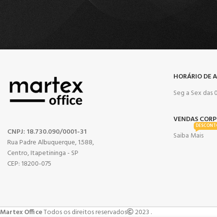
HORÁRIO DE 
Seg a Sex das 0
VENDAS CORP
DESCONT
CNPJ: 18.730.090/0001-31
Saiba Mais
Rua Padre Albuquerque, 1.588,
Centro, Itapetininga - SP
CEP: 18200-075
Martex Office
Todos os direitos reservados
2023 .