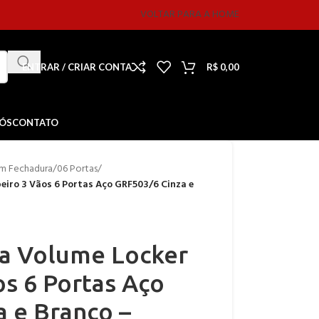
VOLTAR PARA A HOME
ENTRAR / CRIAR CONTA
R$
0,00
NÓS
CONTATO
m Fechadura
/
06 Portas
/
iro 3 Vãos 6 Portas Aço GRF503/6 Cinza e
a Volume Locker
s 6 Portas Aço
 e Branco –