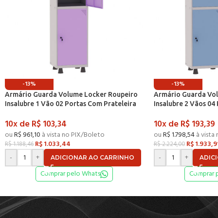
-13%
-13%
Armário Guarda Volume Locker Roupeiro
Armário Guarda Vo
Insalubre 1 Vão 02 Portas Com Prateleira
Insalubre 2 Vãos 04
GRF501/2INSPV Cinza e Lilás – Pandin
GRF502/4INSPV Cinza
10x de
R$
103,34
10x de
R$
193,39
ou
R$
961,10
à vista no PIX/Boleto
ou
R$
1.798,54
à vista
R$
1.033,44
R$
1.933,9
R$
1.188,46
R$
2.224,00
-
+
-
+
ADICIONAR AO CARRINHO
ADIC
Comprar pelo Whats
Comprar 