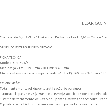
DESCRIÇÃO
I
Roupeiro de Aço 3 Vãos 6 Portas com Fechadura Pandin 1,90 m Cinza e Br
PRODUTO ENTREGUE DESMONTADO.
FICHA TÉCNICA
Modelo: GRF 503/6
Medidas (A x L x P): 1930mm x 1035mm x 400mm.
Medida Interna de cada compartimento (A x L x P): 860mm x 340mm x 3
COMPOSIÇÃO
Totalmente montável, dispensa a utilização de parafusos
Estrutura chapas 24 e 26 (0,60mm e 0,45mm). Capacidade por prateleira 15kg 
Sistema de fechamento de varão de 3 pontos, através de fechadura. Siste
O produto é de fácil montagem e vem acompanhado de seu manual.