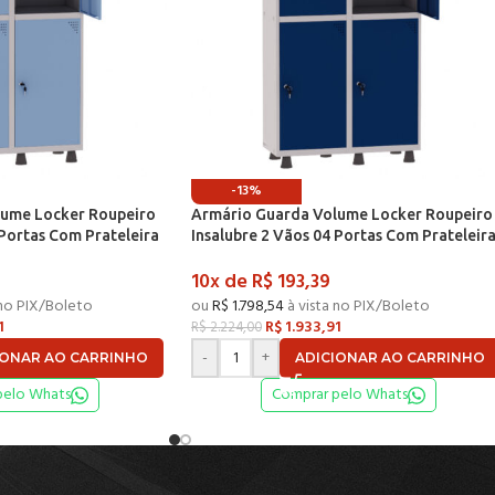
-13%
lume Locker Roupeiro
Armário Guarda Volume Locker Roupeiro
 Portas Com Prateleira
Insalubre 2 Vãos 04 Portas Com Prateleir
 e Azul Dali – Pandin
GRF502/4INSPV Cinza e Azul Del Rey – Pa
10x de
R$
193,39
 no PIX/Boleto
ou
R$
1.798,54
à vista no PIX/Boleto
1
R$
1.933,91
R$
2.224,00
-
+
IONAR AO CARRINHO
ADICIONAR AO CARRINHO
pelo Whats
Comprar pelo Whats