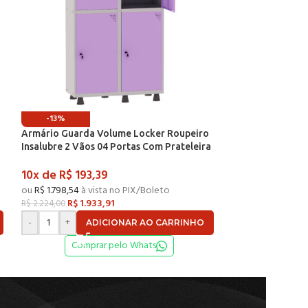
-13%
-13%
Armário Guarda Volume Locker Roupeiro
Armário Guarda 
a
Insalubre 2 Vãos 04 Portas Com Prateleira
Insalubre 2 Vãos
n
GRF502/4INSPV Cinza e Lilás – Pandin
GRF502/4INSPV C
10x de
R$
193,39
10x de
R$
193,
ou
R$
1.798,54
à vista no PIX/Boleto
ou
R$
1.798,54
à vi
R$
1.933,91
R$
1.93
R$
2.224,00
R$
2.224,00
-
+
-
+
ADICIONAR AO CARRINHO
AD
Comprar pelo Whats
Compr