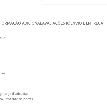
NFORMAÇÃO ADICIONAL
AVALIAÇÕES (0)
ENVIO E ENTREGA
anco
80mm
(carga distribuída).
ma Pivotante de portas