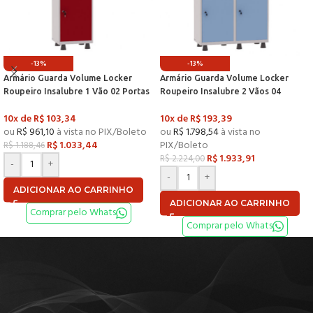
-13%
-13%
Armário Guarda Volume Locker
Armário Guarda Volume Locker
Roupeiro Insalubre 1 Vão 02 Portas
Roupeiro Insalubre 2 Vãos 04
Com Prateleira GRF501/2INSPV
Portas Com Prateleira
10x de
R$
103,34
10x de
R$
193,39
Cinza e Vermelho – Pandin
GRF502/4INSPV Cinza e Azul Dali –
ou
R$
961,10
à vista no PIX/Boleto
ou
R$
1.798,54
à vista no
Pandin
R$
1.033,44
PIX/Boleto
R$
1.188,46
R$
1.933,91
R$
2.224,00
-
+
-
+
ADICIONAR AO CARRINHO
ADICIONAR AO CARRINHO
Comprar pelo Whats
Comprar pelo Whats