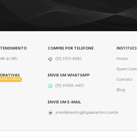
ATENDIMENTO
COMPRE POR TELEFONE
INSTITUC
8h às 18h.
(15) 3373-4982
Home
Quem Som
ORATIVAS
ENVIE UM WHATSAPP
Contato
OS EXCLUSIVOS
(15) 97405-4451
Blog
ENVIE UM E-MAIL
atendimento@lojasmartex.com.br