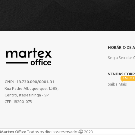
HORÁRIO DE 
Seg a Sex das 0
VENDAS CORP
DESCONT
CNPJ: 18.730.090/0001-31
Saiba Mais
Rua Padre Albuquerque, 1.588,
Centro, Itapetininga - SP
CEP: 18200-075
Martex Office
Todos os direitos reservados
2023 .