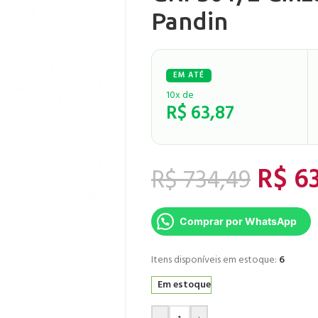
Pandin
10x de
R$
63,87
R$
63
R$
734,49
Comprar por WhatsApp
Itens disponíveis em estoque:
6
Em estoque