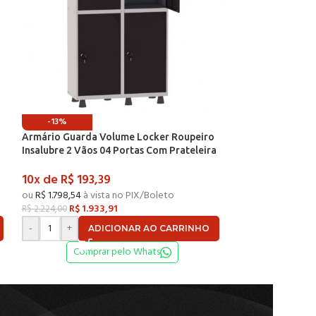
-13%
-13%
Armário Guarda Volume Locker Roupeiro
Armário Guarda 
a
Insalubre 2 Vãos 04 Portas Com Prateleira
Insalubre 3 Vãos
n
GRF502/4INSPV Cinza e Preto – Pandin
GRF503/6INSPV C
10x de
R$
193,39
10x de
R$
269
ou
R$
1.798,54
à vista no PIX/Boleto
ou
R$
2.510,40
à vi
R$
1.933,91
R$
2.69
R$
2.224,00
R$
3.104,25
-
+
-
+
ADICIONAR AO CARRINHO
AD
Comprar pelo Whats
Compr