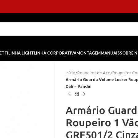
ETTI
LINHA LIGHT
LINHA CORPORATIVA
MONTAGEM
MANUAIS
SOBRE 
Início
/
Roupeiros de Aço
/
Roupeiros Co
Armário Guarda Volume Locker Roupe
Dali – Pandin
Armário Guard
Roupeiro 1 Vão
GRF501/2 Cinza