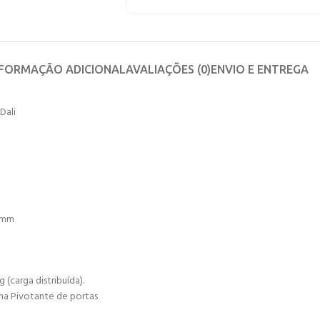
NFORMAÇÃO ADICIONAL
AVALIAÇÕES (0)
ENVIO E ENTREGA
Dali
80mm
(carga distribuída).
ma Pivotante de portas