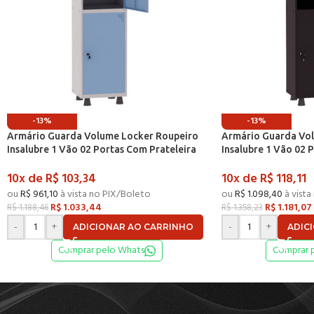
-13%
-13%
Armário Guarda Volume Locker Roupeiro
Armário Guarda Vo
Insalubre 1 Vão 02 Portas Com Prateleira
Insalubre 1 Vão 02 
GRF501/2INSPV Cinza e Azul Dali – Pandin
GRF501/2INSPV Pret
10x de
R$
103,34
10x de
R$
118,11
ou
R$
961,10
à vista no PIX/Boleto
ou
R$
1.098,40
à vista
R$
1.033,44
R$
1.181,07
R$
1.188,46
R$
1.358,23
-
+
-
+
ADICIONAR AO CARRINHO
ADIC
Comprar pelo Whats
Comprar 