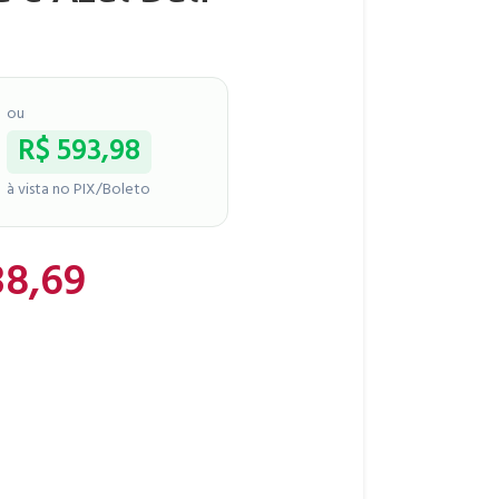
ou
R$
593,98
à vista no PIX/Boleto
8,69