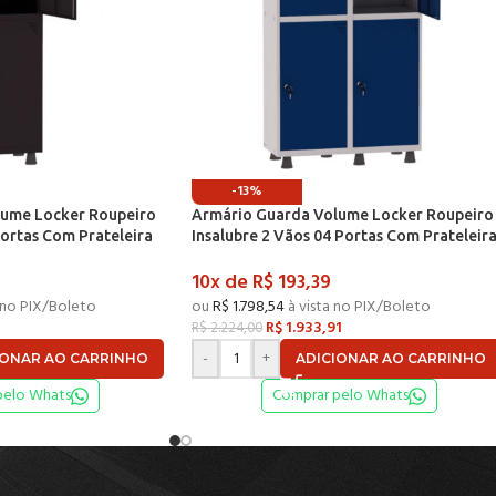
-13%
lume Locker Roupeiro
Armário Guarda Volume Locker Roupeiro
Portas Com Prateleira
Insalubre 2 Vãos 04 Portas Com Prateleir
o – Pandin
GRF502/4INSPV Cinza e Azul Del Rey – Pa
10x de
R$
193,39
 no PIX/Boleto
ou
R$
1.798,54
à vista no PIX/Boleto
R$
1.933,91
R$
2.224,00
-
+
IONAR AO CARRINHO
ADICIONAR AO CARRINHO
pelo Whats
Comprar pelo Whats