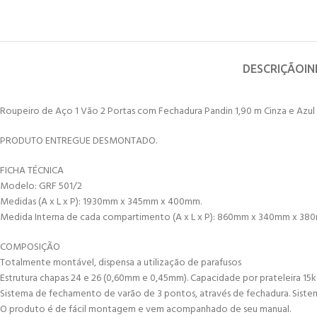
DESCRIÇÃO
I
Roupeiro de Aço 1 Vão 2 Portas com Fechadura Pandin 1,90 m Cinza e Azul 
PRODUTO ENTREGUE DESMONTADO.
FICHA TÉCNICA
Modelo: GRF 501/2
Medidas (A x L x P): 1930mm x 345mm x 400mm.
Medida Interna de cada compartimento (A x L x P): 860mm x 340mm x 3
COMPOSIÇÃO
Totalmente montável, dispensa a utilização de parafusos
Estrutura chapas 24 e 26 (0,60mm e 0,45mm). Capacidade por prateleira 15kg 
Sistema de fechamento de varão de 3 pontos, através de fechadura. Siste
O produto é de fácil montagem e vem acompanhado de seu manual.