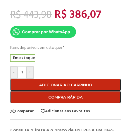
R$
386,07
R$
443,98
Comprar por WhatsApp
Itens disponíveis em estoque:
1
Em estoque
-
+
ADICIONAR AO CARRINHO
COMPRA RÁPIDA
Comparar
Adicionar aos Favoritos
Consulte o frete e o prazo de ENTREGA EM DIAS