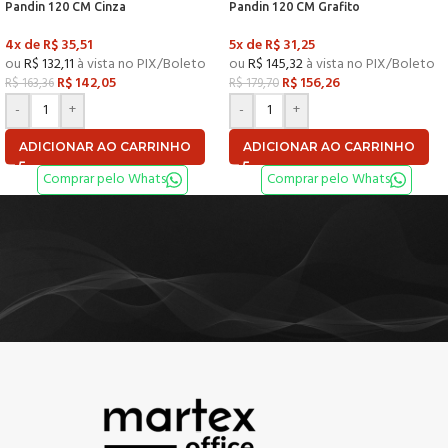
Pandin 120 CM Cinza
Pandin 120 CM Grafito
4x de
R$
35,51
5x de
R$
31,25
ou
R$
132,11
à vista no PIX/Boleto
ou
R$
145,32
à vista no PIX/Boleto
R$
142,05
R$
156,26
R$
163,36
R$
179,70
-
+
-
+
ADICIONAR AO CARRINHO
ADICIONAR AO CARRINHO
Comprar pelo Whats
Comprar pelo Whats