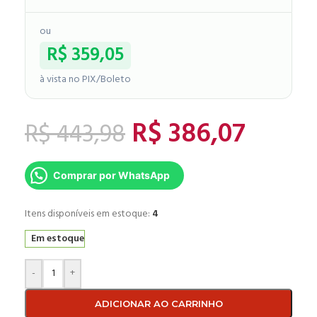
ou
R$
359,05
à vista no PIX/Boleto
R$
386,07
R$
443,98
Comprar por WhatsApp
Itens disponíveis em estoque:
4
Em estoque
-
+
ADICIONAR AO CARRINHO