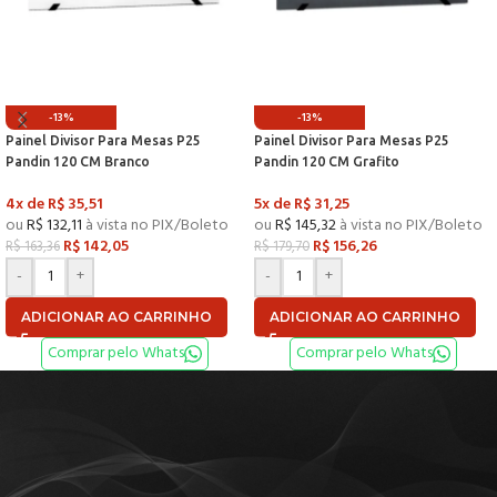
-13%
-13%
Painel Divisor Para Mesas P25
Painel Divisor Para Mesas P25
Pandin 120 CM Branco
Pandin 120 CM Grafito
4x de
R$
35,51
5x de
R$
31,25
ou
R$
132,11
à vista no PIX/Boleto
ou
R$
145,32
à vista no PIX/Boleto
R$
142,05
R$
156,26
R$
163,36
R$
179,70
-
+
-
+
ADICIONAR AO CARRINHO
ADICIONAR AO CARRINHO
Comprar pelo Whats
Comprar pelo Whats