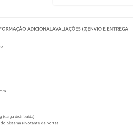
NFORMAÇÃO ADICIONAL
AVALIAÇÕES (0)
ENVIO E ENTREGA
ho
80mm
(carga distribuída).
ado. Sistema Pivotante de portas