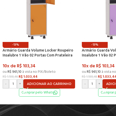
-13%
-13%
Armário Guarda Volume Locker Roupeiro
Armário Guarda Vo
Insalubre 1 Vão 02 Portas Com Prateleira
Insalubre 1 Vão 02 
GRF501/2INSPV Cinza e Laranja Picasso – P
GRF501/2INSPV Cinza
10x de
R$
103,34
10x de
R$
103,34
ou
R$
961,10
à vista no PIX/Boleto
ou
R$
961,10
à vista n
R$
1.033,44
R$
1.033,4
R$
1.188,46
R$
1.188,46
-
+
-
+
ADICIONAR AO CARRINHO
ADIC
Comprar pelo Whats
Comprar 