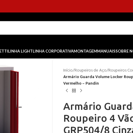
ETTI
LINHA LIGHT
LINHA CORPORATIVA
MONTAGEM
MANUAIS
SOBRE 
Início
/
Roupeiros de Aço
/
Roupeiros Co
Armário Guarda Volume Locker Roupe
Vermelho – Pandin
Armário Guard
Roupeiro 4 Vão
GRP504/8 Cinz