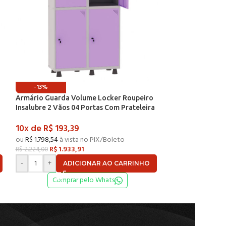
-13%
-13%
Armário Guarda Volume Locker Roupeiro
Armário Guarda 
Insalubre 2 Vãos 04 Portas Com Prateleira
Insalubre 2 Vãos
GRF502/4INSPV Cinza e Lilás – Pandin
GRF502/4INSPV C
10x de
R$
193,39
10x de
R$
193,
Pandi
ou
R$
1.798,54
à vista no PIX/Boleto
ou
R$
1.798,54
à vi
R$
1.933,91
R$
1.93
R$
2.224,00
R$
2.224,00
-
+
-
+
ADICIONAR AO CARRINHO
AD
Comprar pelo Whats
Compr