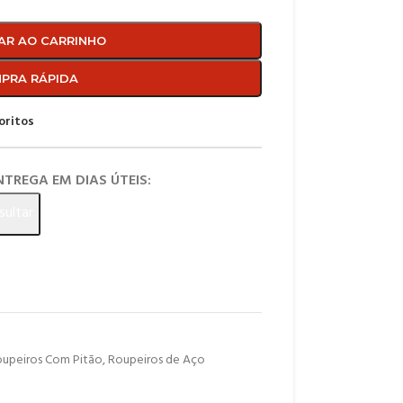
AR AO CARRINHO
PRA RÁPIDA
oritos
ENTREGA EM DIAS ÚTEIS:
sultar
upeiros Com Pitão
,
Roupeiros de Aço