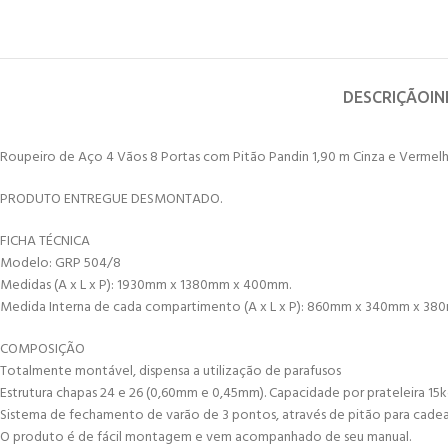
DESCRIÇÃO
I
Roupeiro de Aço 4 Vãos 8 Portas com Pitão Pandin 1,90 m Cinza e Vermel
PRODUTO ENTREGUE DESMONTADO.
FICHA TÉCNICA
Modelo: GRP 504/8
Medidas (A x L x P): 1930mm x 1380mm x 400mm.
Medida Interna de cada compartimento (A x L x P): 860mm x 340mm x 3
COMPOSIÇÃO
Totalmente montável, dispensa a utilização de parafusos
Estrutura chapas 24 e 26 (0,60mm e 0,45mm). Capacidade por prateleira 15kg 
Sistema de fechamento de varão de 3 pontos, através de pitão para cade
O produto é de fácil montagem e vem acompanhado de seu manual.