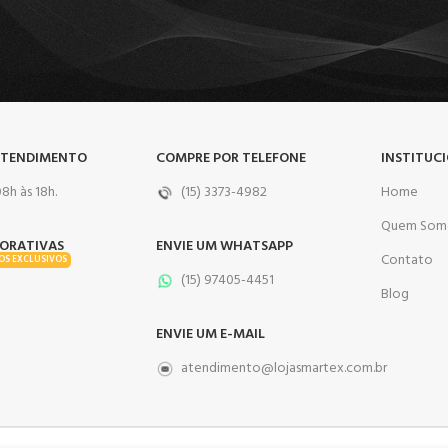
ATENDIMENTO
COMPRE POR TELEFONE
INSTITUC
8h às 18h.
(15) 3373-4982
Home
Quem Som
ORATIVAS
ENVIE UM WHATSAPP
Contato
OS EXCLUSIVOS
(15) 97405-4451
Blog
ENVIE UM E-MAIL
atendimento@lojasmartex.com.br