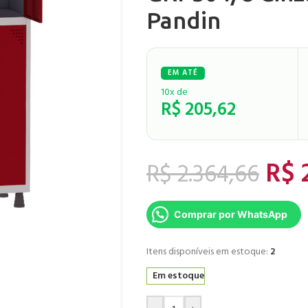
Pandin
10x de
R$
205,62
R$
2
R$
2.364,66
Comprar por WhatsApp
Itens disponíveis em estoque:
2
Em estoque