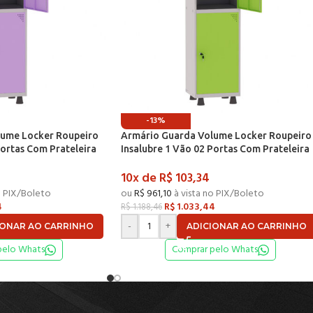
-13%
lume Locker Roupeiro
Armário Guarda Volume Locker Roupeiro
Portas Com Prateleira
Insalubre 1 Vão 02 Portas Com Prateleira
 e Lilás – Pandin
GRF501/2INSPV Cinza e Verde Miró –
10x de
R$
103,34
Pandin
o PIX/Boleto
ou
R$
961,10
à vista no PIX/Boleto
4
R$
1.033,44
R$
1.188,46
-
+
IONAR AO CARRINHO
ADICIONAR AO CARRINHO
pelo Whats
Comprar pelo Whats