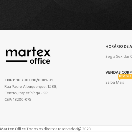
HORÁRIO DE 
Seg a Sex das 0
VENDAS CORP
DESCONT
CNPJ: 18.730.090/0001-31
Saiba Mais
Rua Padre Albuquerque, 1.588,
Centro, Itapetininga - SP
CEP: 18200-075
Martex Office
Todos os direitos reservados
2023 .