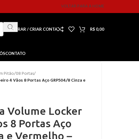
VOLTAR PARA A HOME
ENTRAR / CRIAR CONTA
R$
0,00
NÓS
CONTATO
m Pitão
/
08 Portas
/
iro 4 Vãos 8 Portas Aço GRP504/8 Cinza e
a Volume Locker
s 8 Portas Aço
a e Vermelho –