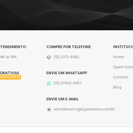
ATENDIMENTO
COMPRE POR TELEFONE
INSTITUC
8h às 18h.
(15) 3373-4982
Home
Quem Som
ORATIVAS
ENVIE UM WHATSAPP
Contato
OS EXCLUSIVOS
(15) 97405-4451
Blog
ENVIE UM E-MAIL
atendimento@lojasmartex.com.br