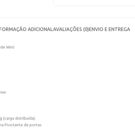
NFORMAÇÃO ADICIONAL
AVALIAÇÕES (0)
ENVIO E ENTREGA
rde Miró
80mm
(carga distribuída).
ma Pivotante de portas