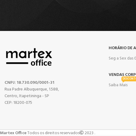
HORÁRIO DE 
Seg a Sex das 0
VENDAS CORP
DESCONT
CNPJ: 18.730.090/0001-31
Saiba Mais
Rua Padre Albuquerque, 1.588,
Centro, Itapetininga - SP
CEP: 18200-075
Martex Office
Todos os direitos reservados
2023 .