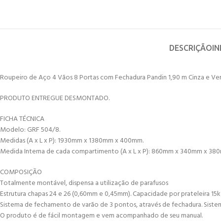
DESCRIÇÃO
I
Roupeiro de Aço 4 Vãos 8 Portas com Fechadura Pandin 1,90 m Cinza e Ve
PRODUTO ENTREGUE DESMONTADO.
FICHA TÉCNICA
Modelo: GRF 504/8.
Medidas (A x L x P): 1930mm x 1380mm x 400mm.
Medida Interna de cada compartimento (A x L x P): 860mm x 340mm x 3
COMPOSIÇÃO
Totalmente montável, dispensa a utilização de parafusos
Estrutura chapas 24 e 26 (0,60mm e 0,45mm). Capacidade por prateleira 15kg 
Sistema de fechamento de varão de 3 pontos, através de fechadura. Siste
O produto é de fácil montagem e vem acompanhado de seu manual.