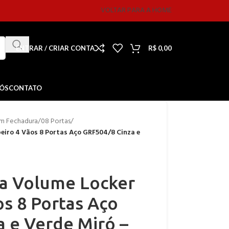
VOLTAR PARA A HOME
ENTRAR / CRIAR CONTA
R$
0,00
NÓS
CONTATO
m Fechadura
/
08 Portas
/
iro 4 Vãos 8 Portas Aço GRF504/8 Cinza e
a Volume Locker
s 8 Portas Aço
 e Verde Miró –