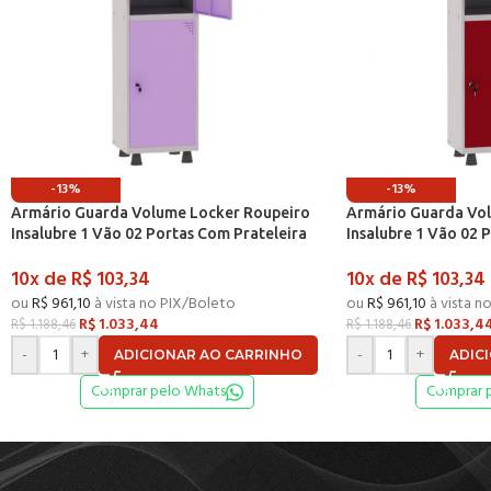
-13%
-13%
Armário Guarda Volume Locker Roupeiro
Armário Guarda Vo
Insalubre 1 Vão 02 Portas Com Prateleira
Insalubre 1 Vão 02 
GRF501/2INSPV Cinza e Lilás – Pandin
GRF501/2INSPV Cinz
10x de
R$
103,34
10x de
R$
103,34
ou
R$
961,10
à vista no PIX/Boleto
ou
R$
961,10
à vista n
R$
1.033,44
R$
1.033,4
R$
1.188,46
R$
1.188,46
-
+
-
+
ADICIONAR AO CARRINHO
ADIC
Comprar pelo Whats
Comprar 