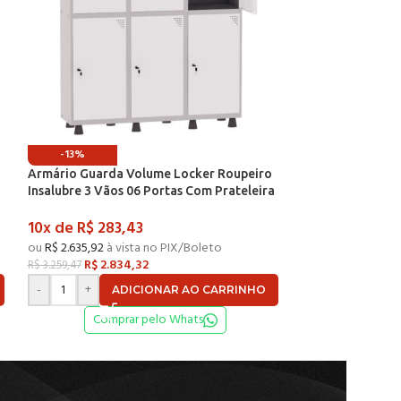
-13%
-13%
Armário Guarda Volume Locker Roupeiro
Armário Guarda 
a
Insalubre 3 Vãos 06 Portas Com Prateleira
Insalubre 3 Vãos
n
GRF503/6INSPV Cinza e Branco – Pandin
GRF503/6INSPV Ci
10x de
R$
283,43
10x de
R$
283,
ou
R$
2.635,92
à vista no PIX/Boleto
ou
R$
2.635,92
à vi
R$
2.834,32
R$
2.83
R$
3.259,47
R$
3.259,47
-
+
-
+
ADICIONAR AO CARRINHO
AD
Comprar pelo Whats
Compr