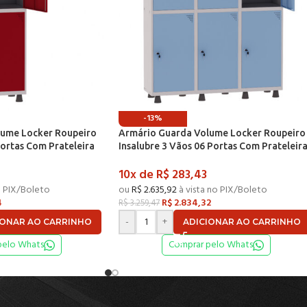
-13%
lume Locker Roupeiro
Armário Guarda Volume Locker Roupeiro
Portas Com Prateleira
Insalubre 3 Vãos 06 Portas Com Prateleir
a e Vermelho – Pandin
GRF503/6INSPV Cinza e Azul Dali – Pandi
10x de
R$
283,43
o PIX/Boleto
ou
R$
2.635,92
à vista no PIX/Boleto
4
R$
2.834,32
R$
3.259,47
-
+
IONAR AO CARRINHO
ADICIONAR AO CARRINHO
pelo Whats
Comprar pelo Whats