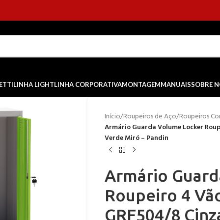
ETTI
LINHA LIGHT
LINHA CORPORATIVA
MONTAGEM
MANUAIS
SOBRE 
Início
/
Roupeiros de Aço
/
Roupeiros Co
Armário Guarda Volume Locker Roupe
Verde Miró – Pandin
Armário Guard
Roupeiro 4 Vão
GRF504/8 Cinza