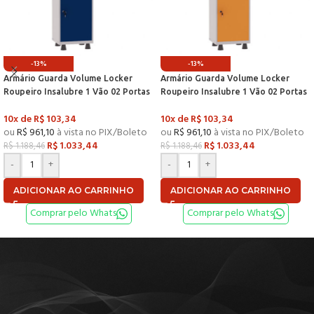
-13%
-13%
Armário Guarda Volume Locker
Armário Guarda Volume Locker
Roupeiro Insalubre 1 Vão 02 Portas
Roupeiro Insalubre 1 Vão 02 Portas
Com Prateleira GRF501/2INSPV
Com Prateleira GRF501/2INSPV
10x de
R$
103,34
10x de
R$
103,34
Cinza e Azul Del Rey – Pand
Cinza e Laranja Picasso – P
ou
R$
961,10
à vista no PIX/Boleto
ou
R$
961,10
à vista no PIX/Boleto
R$
1.033,44
R$
1.033,44
R$
1.188,46
R$
1.188,46
-
+
-
+
ADICIONAR AO CARRINHO
ADICIONAR AO CARRINHO
Comprar pelo Whats
Comprar pelo Whats