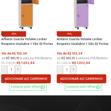
-13%
-13%
Armário Guarda Volume Locker
Armário Guarda Volume Locker
Roupeiro Insalubre 1 Vão 02 Portas
Roupeiro Insalubre 1 Vão 02 Portas
Com Prateleira GRF501/2INSPV
Com Prateleira GRF501/2INSPV
10x de
R$
103,34
10x de
R$
103,34
Cinza e Laranja Picasso – P
Cinza e Lilás – Pandin
ou
R$
961,10
à vista no PIX/Boleto
ou
R$
961,10
à vista no PIX/Boleto
R$
1.033,44
R$
1.033,44
R$
1.188,46
R$
1.188,46
-
+
-
+
ADICIONAR AO CARRINHO
ADICIONAR AO CARRINHO
Comprar pelo Whats
Comprar pelo Whats