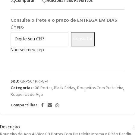
Comparar
Adicionar aos Favoritos
Consulte o frete e o prazo de ENTREGA EM DIAS
ÚTEIS:
Consultar
Não sei meu cep
SKU:
GRP504PRI-8-4
Categorias:
08 Portas
,
Black Friday
,
Roupeiros Com Prateleira
,
Roupeiros de Aço
Compartilhar:
Descrição
Roupeiro de Aço 4 Vãos 08 Portas Com Prateleira Interna e Pitão Pandin