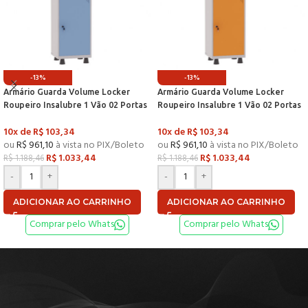
-13%
-13%
Armário Guarda Volume Locker
Armário Guarda Volume Locker
Roupeiro Insalubre 1 Vão 02 Portas
Roupeiro Insalubre 1 Vão 02 Portas
Com Prateleira GRF501/2INSPV
Com Prateleira GRF501/2INSPV
10x de
R$
103,34
10x de
R$
103,34
Cinza e Azul Dali – Pandin
Cinza e Laranja Picasso – P
ou
R$
961,10
à vista no PIX/Boleto
ou
R$
961,10
à vista no PIX/Boleto
R$
1.033,44
R$
1.033,44
R$
1.188,46
R$
1.188,46
-
+
-
+
ADICIONAR AO CARRINHO
ADICIONAR AO CARRINHO
Comprar pelo Whats
Comprar pelo Whats