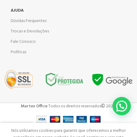
AJUDA
Dúvidas Frequentes
Trocas e Devoluções
Fale Conosco
Políticas
Martex Office
Todos os direitos reservados
2023 .
Nós utilizamos cookies para garantir que oferecemos a melhor
Shop
Carrinho
Minha Conta
Menu