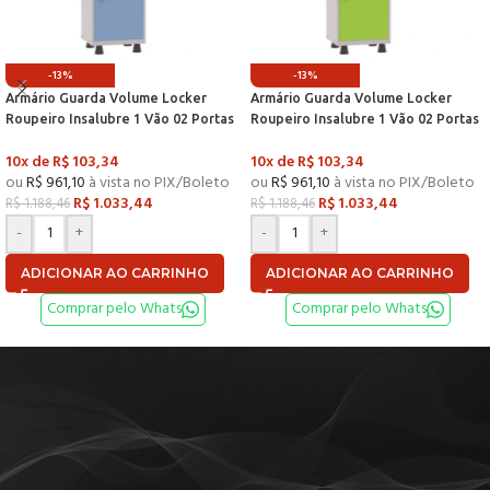
-13%
-13%
Armário Guarda Volume Locker
Armário Guarda Volume Locker
Roupeiro Insalubre 1 Vão 02 Portas
Roupeiro Insalubre 1 Vão 02 Portas
Com Prateleira GRF501/2INSPV
Com Prateleira GRF501/2INSPV
10x de
R$
103,34
10x de
R$
103,34
Cinza e Azul Dali – Pandin
Cinza e Verde Miró – Pandin
ou
R$
961,10
à vista no PIX/Boleto
ou
R$
961,10
à vista no PIX/Boleto
R$
1.033,44
R$
1.033,44
R$
1.188,46
R$
1.188,46
-
+
-
+
ADICIONAR AO CARRINHO
ADICIONAR AO CARRINHO
Comprar pelo Whats
Comprar pelo Whats