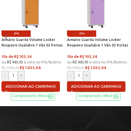
-13%
-13%
Armário Guarda Volume Locker
Armário Guarda Volume Locker
Roupeiro Insalubre 1 Vão 02 Portas
Roupeiro Insalubre 1 Vão 02 Portas
Com Prateleira GRF501/2INSPV
Com Prateleira GRF501/2INSPV
10x de
R$
103,34
10x de
R$
103,34
Cinza e Laranja Picasso – P
Cinza e Lilás – Pandin
ou
R$
961,10
à vista no PIX/Boleto
ou
R$
961,10
à vista no PIX/Boleto
R$
1.033,44
R$
1.033,44
R$
1.188,46
R$
1.188,46
-
+
-
+
ADICIONAR AO CARRINHO
ADICIONAR AO CARRINHO
Comprar pelo Whats
Comprar pelo Whats