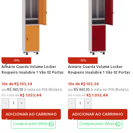
-13%
-13%
Armário Guarda Volume Locker
Armário Guarda Volume Locker
Roupeiro Insalubre 1 Vão 02 Portas
Roupeiro Insalubre 1 Vão 02 Portas
Com Prateleira GRF501/2INSPV
Com Prateleira GRF501/2INSPV
10x de
R$
103,34
10x de
R$
103,34
Cinza e Laranja Picasso – P
Cinza e Vermelho – Pandin
ou
R$
961,10
à vista no PIX/Boleto
ou
R$
961,10
à vista no PIX/Boleto
R$
1.033,44
R$
1.033,44
R$
1.188,46
R$
1.188,46
-
+
-
+
ADICIONAR AO CARRINHO
ADICIONAR AO CARRINHO
Comprar pelo Whats
Comprar pelo Whats