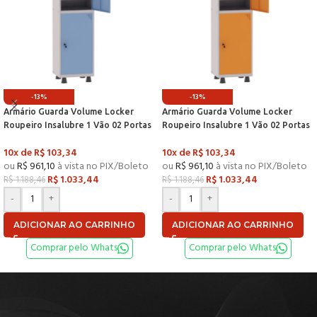
-13%
-13%
Armário Guarda Volume Locker
Armário Guarda Volume Locker
Roupeiro Insalubre 1 Vão 02 Portas
Roupeiro Insalubre 1 Vão 02 Portas
Com Prateleira GRF501/2INSPV
Com Prateleira GRF501/2INSPV
10x de
R$
103,34
10x de
R$
103,34
Cinza e Azul Dali – Pandin
Cinza e Laranja Picasso – P
ou
R$
961,10
à vista no PIX/Boleto
ou
R$
961,10
à vista no PIX/Boleto
R$
1.033,44
R$
1.033,44
R$
1.188,46
R$
1.188,46
-
+
-
+
ADICIONAR AO CARRINHO
ADICIONAR AO CARRINHO
Comprar pelo Whats
Comprar pelo Whats