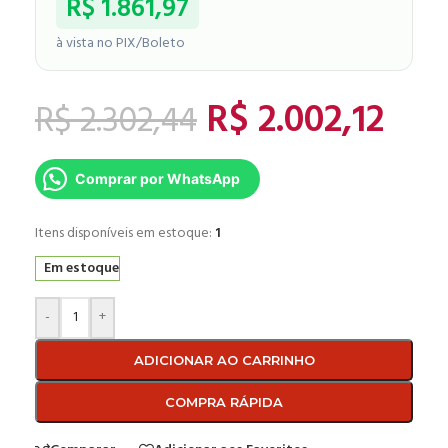
R$
1.861,97
à vista no PIX/Boleto
R$
2.002,12
R$
2.302,44
Comprar por WhatsApp
Itens disponíveis em estoque:
1
Em estoque
-
+
ADICIONAR AO CARRINHO
COMPRA RÁPIDA