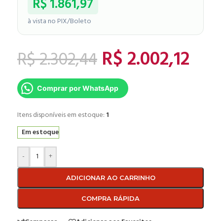
R$
1.861,97
à vista no PIX/Boleto
R$
2.002,12
R$
2.302,44
Comprar por WhatsApp
Itens disponíveis em estoque:
1
Em estoque
-
+
ADICIONAR AO CARRINHO
COMPRA RÁPIDA