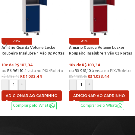
-13%
-13%
Armário Guarda Volume Locker
Armário Guarda Volume Locker
Roupeiro Insalubre 1 Vão 02 Portas
Roupeiro Insalubre 1 Vão 02 Portas
Com Prateleira GRF501/2INSPV
Com Prateleira GRF501/2INSPV
10x de
R$
103,34
10x de
R$
103,34
Cinza e Azul Del Rey – Pand
Cinza e Vermelho – Pandin
ou
R$
961,10
à vista no PIX/Boleto
ou
R$
961,10
à vista no PIX/Boleto
R$
1.033,44
R$
1.033,44
R$
1.188,46
R$
1.188,46
-
+
-
+
ADICIONAR AO CARRINHO
ADICIONAR AO CARRINHO
Comprar pelo Whats
Comprar pelo Whats