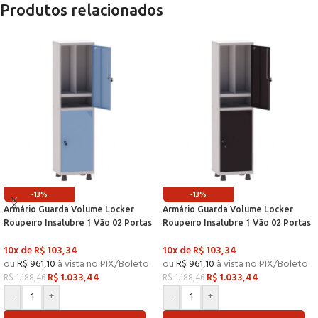
Produtos relacionados
-13%
-13%
Armário Guarda Volume Locker
Armário Guarda Volume Locker
Roupeiro Insalubre 1 Vão 02 Portas
Roupeiro Insalubre 1 Vão 02 Portas
Com Prateleira GRF501/2INSPV
Com Prateleira GRF501/2INSPV
10x de
R$
103,34
10x de
R$
103,34
Cinza e Azul Dali – Pandin
Cinza e Preto – Pandin
ou
R$
961,10
à vista no PIX/Boleto
ou
R$
961,10
à vista no PIX/Boleto
R$
1.033,44
R$
1.033,44
R$
1.188,46
R$
1.188,46
-
+
-
+