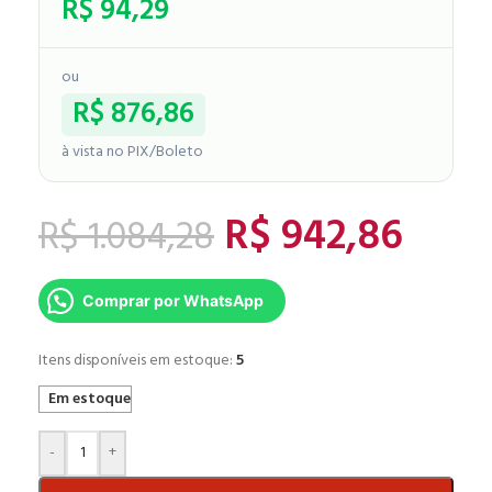
R$
94,29
ou
R$
876,86
à vista no PIX/Boleto
R$
942,86
R$
1.084,28
Comprar por WhatsApp
Itens disponíveis em estoque:
5
Em estoque
-
+