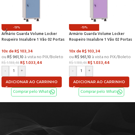
-13%
-13%
Armário Guarda Volume Locker
Armário Guarda Volume Locker
Roupeiro Insalubre 1 Vão 02 Portas
Roupeiro Insalubre 1 Vão 02 Portas
Com Prateleira GRF501/2INSPV
Com Prateleira GRF501/2INSPV
10x de
R$
103,34
10x de
R$
103,34
Cinza e Azul Dali – Pandin
Cinza e Lilás – Pandin
ou
R$
961,10
à vista no PIX/Boleto
ou
R$
961,10
à vista no PIX/Boleto
R$
1.033,44
R$
1.033,44
R$
1.188,46
R$
1.188,46
-
+
-
+
ADICIONAR AO CARRINHO
ADICIONAR AO CARRINHO
Comprar pelo Whats
Comprar pelo Whats