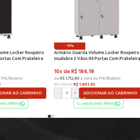
-13%
lume Locker Roupeiro
Armário Guarda Volume Locker Roupeiro
Portas Com Prateleira
Insalubre 2 Vãos 04 Portas Com Prateleir
a e Preto – Pandin
GRF502/4INSPV Cinza – Pandin
10x de
R$
184,18
o PIX/Boleto
ou
R$
1.712,89
à vista no PIX/Boleto
4
R$
1.841,82
R$
2.118,09
-
+
IONAR AO CARRINHO
ADICIONAR AO CARRINHO
pelo Whats
Comprar pelo Whats