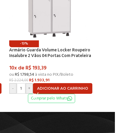
-13%
-13%
Armário Guarda Volume Locker Roupeiro
Armário Guarda 
a
Insalubre 2 Vãos 04 Portas Com Prateleira
Insalubre 2 Vãos
GRF502/4INSPV Cinza e Branco – Pandin
GRF502/4INSPV Ci
10x de
R$
193,39
10x de
R$
193,
ou
R$
1.798,54
à vista no PIX/Boleto
ou
R$
1.798,54
à vi
R$
1.933,91
R$
1.93
R$
2.224,00
R$
2.224,00
-
+
-
+
ADICIONAR AO CARRINHO
AD
Comprar pelo Whats
Compr