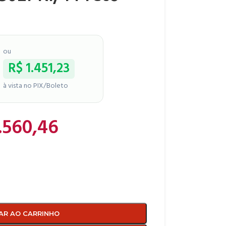
ou
R$
1.451,23
à vista no PIX/Boleto
.560,46
AR AO CARRINHO