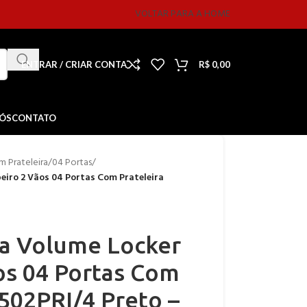
VOLTAR PARA A HOME
ENTRAR / CRIAR CONTA
R$
0,00
NÓS
CONTATO
 Prateleira
/
04 Portas
/
iro 2 Vãos 04 Portas Com Prateleira
a Volume Locker
os 04 Portas Com
502PRI/4 Preto –