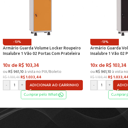
-13%
-13%
Armário Guarda Volume Locker Roupeiro
Armário Guarda Vo
Insalubre 1 Vão 02 Portas Com Prateleira
Insalubre 1 Vão 02 
GRF501/2INSPV Cinza e Laranja Picasso – P
GRF501/2INSPV Cinz
10x de
R$
103,34
10x de
R$
103,34
ou
R$
961,10
à vista no PIX/Boleto
ou
R$
961,10
à vista n
R$
1.033,44
R$
1.033,4
R$
1.188,46
R$
1.188,46
-
+
-
+
ADICIONAR AO CARRINHO
ADIC
Comprar pelo Whats
Comprar 