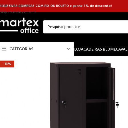
Skip to navigation
AGUE SUAS COMPRAS COM PIX OU BOLETO e ganhe 7% de desconto!
Skip to main content
CATEGORIAS
LOJA
CADEIRAS BLUME
CAVAL
-13%