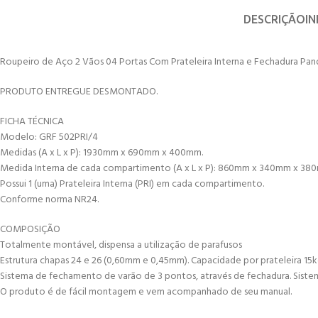
DESCRIÇÃO
I
Roupeiro de Aço 2 Vãos 04 Portas Com Prateleira Interna e Fechadura Pan
PRODUTO ENTREGUE DESMONTADO.
FICHA TÉCNICA
Modelo: GRF 502PRI/4
Medidas (A x L x P): 1930mm x 690mm x 400mm.
Medida Interna de cada compartimento (A x L x P): 860mm x 340mm x 3
Possui 1 (uma) Prateleira Interna (PRI) em cada compartimento.
Conforme norma NR24.
COMPOSIÇÃO
Totalmente montável, dispensa a utilização de parafusos
Estrutura chapas 24 e 26 (0,60mm e 0,45mm). Capacidade por prateleira 15kg 
Sistema de fechamento de varão de 3 pontos, através de fechadura. Siste
O produto é de fácil montagem e vem acompanhado de seu manual.