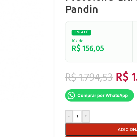
Pandin
10x de
R$
156,05
R$
1
R$
1.794,53
Comprar por WhatsApp
-
+
ADICION