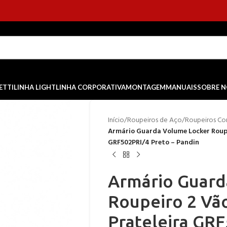
ETTI
LINHA LIGHT
LINHA CORPORATIVA
MONTAGEM
MANUAIS
SOBRE 
Início
/
Roupeiros de Aço
/
Roupeiros Com
Armário Guarda Volume Locker Roupe
GRF502PRI/4 Preto – Pandin
Armário Guard
Roupeiro 2 Vã
Prateleira GRF