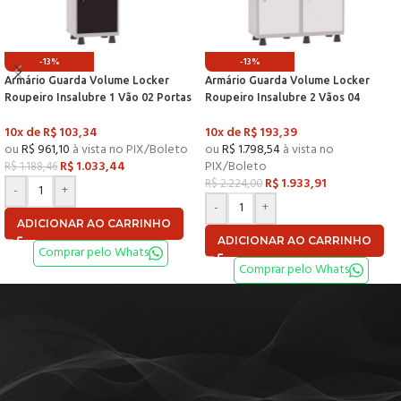
-13%
-13%
Armário Guarda Volume Locker
Armário Guarda Volume Locker
Roupeiro Insalubre 1 Vão 02 Portas
Roupeiro Insalubre 2 Vãos 04
Com Prateleira GRF501/2INSPV
Portas Com Prateleira
10x de
R$
103,34
10x de
R$
193,39
Cinza e Preto – Pandin
GRF502/4INSPV Cinza e Branco –
ou
R$
961,10
à vista no PIX/Boleto
ou
R$
1.798,54
à vista no
Pandin
R$
1.033,44
PIX/Boleto
R$
1.188,46
R$
1.933,91
R$
2.224,00
-
+
-
+
ADICIONAR AO CARRINHO
ADICIONAR AO CARRINHO
Comprar pelo Whats
Comprar pelo Whats