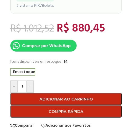
à vista no PIX/Boleto
R$
880,45
R$
1.012,52
Comprar por WhatsApp
Itens disponíveis em estoque:
14
Em estoque
-
+
ADICIONAR AO CARRINHO
COMPRA RÁPIDA
Comparar
Adicionar aos Favoritos