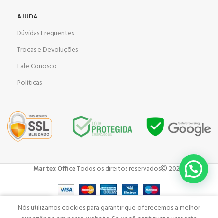
AJUDA
Dúvidas Frequentes
Trocas e Devoluções
Fale Conosco
Políticas
Martex Office
Todos os direitos reservados
2023 .
Nós utilizamos cookies para garantir que oferecemos a melhor
Shop
Carrinho
Minha Conta
Menu