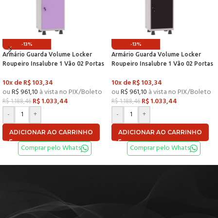
-13%
-13%
Armário Guarda Volume Locker
Armário Guarda Volume Locker
Roupeiro Insalubre 1 Vão 02 Portas
Roupeiro Insalubre 1 Vão 02 Portas
Com Prateleira GRF501/2INSPV
Com Prateleira GRF501/2INSPV
10x de
R$
103,34
10x de
R$
103,34
Cinza e Lilás – Pandin
Cinza e Preto – Pandin
ou
R$
961,10
à vista no PIX/Boleto
ou
R$
961,10
à vista no PIX/Boleto
R$
1.033,44
R$
1.033,44
R$
1.188,46
R$
1.188,46
-
+
-
+
ADICIONAR AO CARRINHO
ADICIONAR AO CARRINHO
Comprar pelo Whats
Comprar pelo Whats