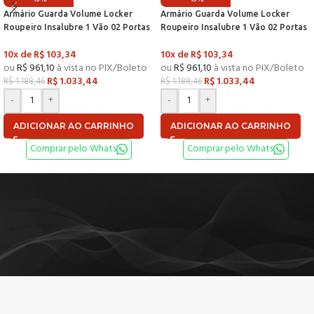
Armário Guarda Volume Locker
Armário Guarda Volume Locker
Roupeiro Insalubre 1 Vão 02 Portas
Roupeiro Insalubre 1 Vão 02 Portas
Com Prateleira GRF501/2INSPV
Com Prateleira GRF501/2INSPV
10x de
R$
103,34
10x de
R$
103,34
Cinza e Preto – Pandin
Cinza e Vermelho – Pandin
ou
R$
961,10
à vista no PIX/Boleto
ou
R$
961,10
à vista no PIX/Boleto
R$
1.033,44
R$
1.033,44
R$
1.188,46
R$
1.188,46
-
+
-
+
ADICIONAR AO CARRINHO
ADICIONAR AO CARRINHO
Comprar pelo Whats
Comprar pelo Whats