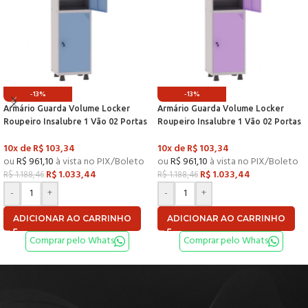
-13%
-13%
Armário Guarda Volume Locker
Armário Guarda Volume Locker
Roupeiro Insalubre 1 Vão 02 Portas
Roupeiro Insalubre 1 Vão 02 Portas
Com Prateleira GRF501/2INSPV
Com Prateleira GRF501/2INSPV
10x de
R$
103,34
10x de
R$
103,34
Cinza e Azul Dali – Pandin
Cinza e Lilás – Pandin
ou
R$
961,10
à vista no PIX/Boleto
ou
R$
961,10
à vista no PIX/Boleto
R$
1.033,44
R$
1.033,44
R$
1.188,46
R$
1.188,46
-
+
-
+
ADICIONAR AO CARRINHO
ADICIONAR AO CARRINHO
Comprar pelo Whats
Comprar pelo Whats