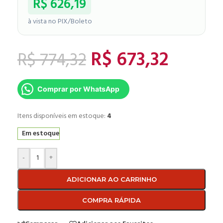
R$
626,19
à vista no PIX/Boleto
R$
673,32
R$
774,32
Comprar por WhatsApp
Itens disponíveis em estoque:
4
Em estoque
-
+
ADICIONAR AO CARRINHO
COMPRA RÁPIDA