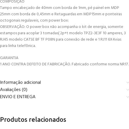
COMPOSIÇÃO
Tampo encabeçado de 40mm com borda de 1mm, pé painel em MDP
25mm com borda de 0,45mm e Retaguardas em MDP15mm e ponteiras
octogonais regulaveis, com power box:
OBSERVAÇÃO: O power box não acompanha o kit de energia, somente
estampos para acoplar 3 tomadas( 2p+t modelo TPZ2-3E3F 10 amperes, 3
RJ45 modelo CATSE BF TF P08N para conexão de rede e 1 RJ11 6X4vias
para linha telefônica.
GARANTIA
1 ANO CONTRA DEFEITO DE FABRICAÇÃO. Fabricado conforme norma NR17.
Informação adicional
Avaliações (0)
ENVIO E ENTREGA
Produtos relacionados