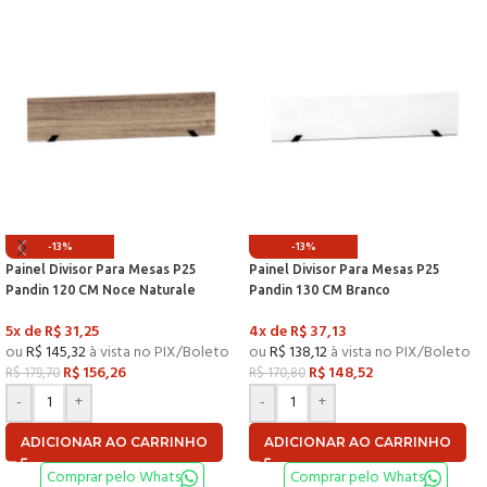
-13%
-13%
Painel Divisor Para Mesas P25
Painel Divisor Para Mesas P25
Pandin 120 CM Noce Naturale
Pandin 130 CM Branco
5x de
R$
31,25
4x de
R$
37,13
ou
R$
145,32
à vista no PIX/Boleto
ou
R$
138,12
à vista no PIX/Boleto
R$
156,26
R$
148,52
R$
179,70
R$
170,80
-
+
-
+
ADICIONAR AO CARRINHO
ADICIONAR AO CARRINHO
Comprar pelo Whats
Comprar pelo Whats