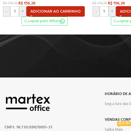
R$
156,26
R$
156,26
R$
179,70
R$
179,70
-
+
-
+
ADICIONAR AO CARRINHO
ADIC
Comprar pelo Whats
Comprar 
HORÁRIO DE 
Seg a Sex das 0
VENDAS CORP
DESCONT
CNPJ: 18.730.090/0001-31
Saiba Mais