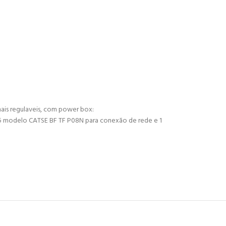
s regulaveis, com power box:
5 modelo CATSE BF TF P08N para conexão de rede e 1