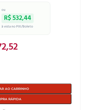
ou
R$
532,44
à vista no PIX/Boleto
2,52
AR AO CARRINHO
PRA RÁPIDA