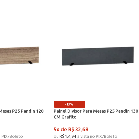
-13%
 Mesas P25 Pandin 120
Painel Divisor Para Mesas P25 Pandin 130
CM Grafito
5x de
R$
32,68
o PIX/Boleto
ou
R$
151,94
à vista no PIX/Boleto