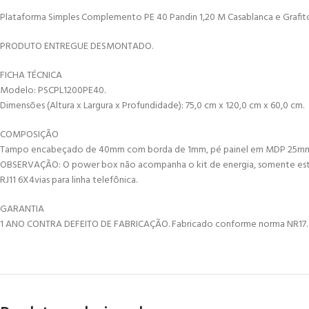
Plataforma Simples Complemento PE 40 Pandin 1,20 M Casablanca e Grafit
PRODUTO ENTREGUE DESMONTADO.
FICHA TÉCNICA
Modelo: PSCPL1200PE40.
Dimensões (Altura x Largura x Profundidade): 75,0 cm x 120,0 cm x 60,0 cm.
COMPOSIÇÃO
Tampo encabeçado de 40mm com borda de 1mm, pé painel em MDP 25mm 
OBSERVAÇÃO: O power box não acompanha o kit de energia, somente esta
RJ11 6X4vias para linha telefônica.
GARANTIA
1 ANO CONTRA DEFEITO DE FABRICAÇÃO. Fabricado conforme norma NR17.