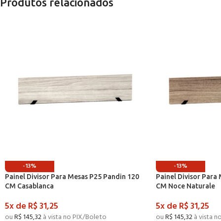
Produtos relacionados
-13%
-13%
Painel Divisor Para Mesas P25 Pandin 120
Painel Divisor Para
CM Casablanca
CM Noce Naturale
5x de
R$
31,25
5x de
R$
31,25
ou
R$
145,32
à vista no PIX/Boleto
ou
R$
145,32
à vista n