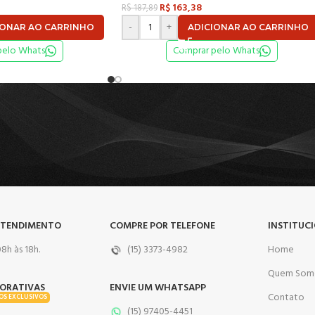
R$
163,38
R$
187,89
-
+
IONAR AO CARRINHO
ADICIONAR AO CARRINHO
pelo Whats
Comprar pelo Whats
ATENDIMENTO
COMPRE POR TELEFONE
INSTITUC
8h às 18h.
(15) 3373-4982
Home
Quem Som
ORATIVAS
ENVIE UM WHATSAPP
Contato
OS EXCLUSIVOS
(15) 97405-4451