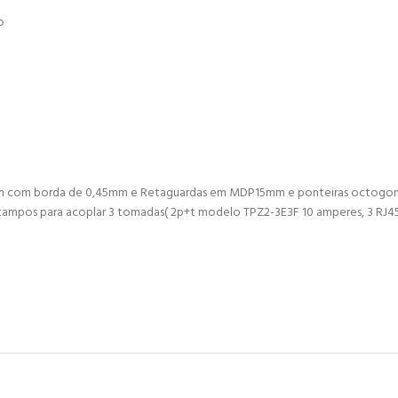
o
com borda de 0,45mm e Retaguardas em MDP15mm e ponteiras octogonai
mpos para acoplar 3 tomadas( 2p+t modelo TPZ2-3E3F 10 amperes, 3 RJ4