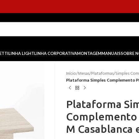
ETTI
LINHA LIGHT
LINHA CORPORATIVA
MONTAGEM
MANUAIS
SOBRE 
Início
/
Mesas
/
Plataformas
/
Simples Co
Plataforma Simples Complemento PE 
Plataforma Si
Complemento P
M Casablanca e