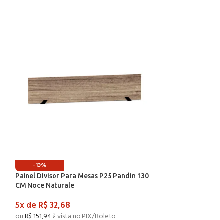
-13%
-13%
Painel Divisor Para Mesas P25 Pandin 130
Painel Divisor P
CM Noce Naturale
CM Preto
5x de
R$
32,68
4x de
R$
37,13
ou
R$
151,94
à vista no PIX/Boleto
ou
R$
138,12
à vist