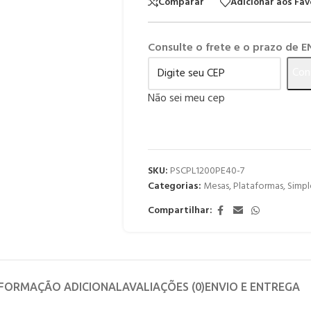
Comparar
Adicionar aos Fav
Consulte o frete e o prazo de 
Con
Não sei meu cep
SKU:
PSCPL1200PE40-7
Categorias:
Mesas
,
Plataformas
,
Simp
Compartilhar:
NFORMAÇÃO ADICIONAL
AVALIAÇÕES (0)
ENVIO E ENTREGA