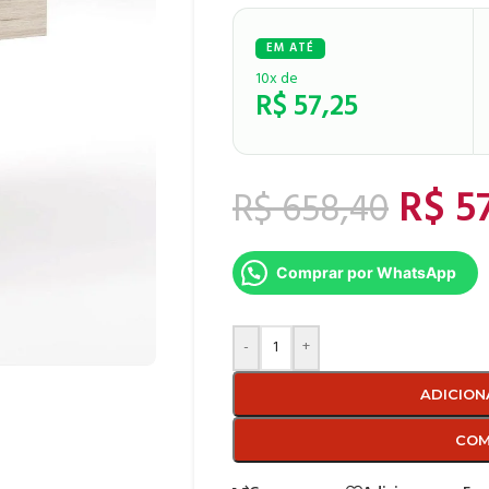
10x de
R$
57,25
R$
57
R$
658,40
Comprar por WhatsApp
-
+
ADICION
COM