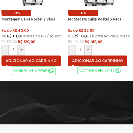
-13%
-13%
Montagem Caixa Postal 2 Vãos
Montagem Caixa Postal 3 Vãos
3x de
R$
40,00
5x de
R$
32,00
ou
R$
111,60
à vista no PIX/Boleto
ou
R$
148,80
à vista no PIX/Boleto
R$
120,00
R$
160,00
R$
138,00
R$
184,00
-
+
-
+
ADICIONAR AO CARRINHO
ADICIONAR AO CARRINHO
Comprar pelo Whats
Comprar pelo Whats