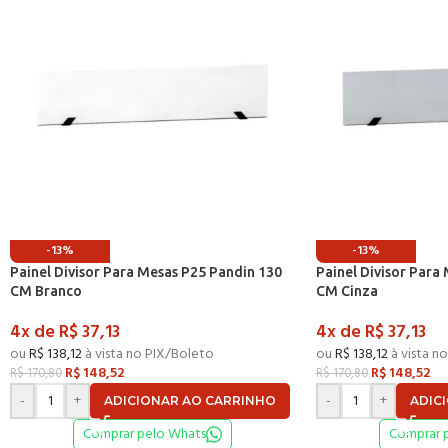
-13%
-13%
Painel Divisor Para Mesas P25 Pandin 130
Painel Divisor Para
CM Branco
CM Cinza
4x de
R$
37,13
4x de
R$
37,13
ou
R$
138,12
à vista no PIX/Boleto
ou
R$
138,12
à vista n
R$
148,52
R$
148,52
R$
170,80
R$
170,80
-
+
-
+
ADICIONAR AO CARRINHO
ADIC
Comprar pelo Whats
Comprar 