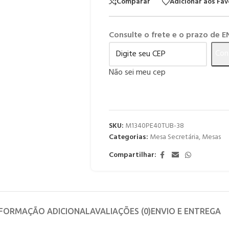
Comparar
Adicionar aos Fav
Consulte o frete e o prazo de 
Con
Não sei meu cep
SKU:
M1340PE40TUB-38
Categorias:
Mesa Secretária
,
Mesas
Compartilhar:
NFORMAÇÃO ADICIONAL
AVALIAÇÕES (0)
ENVIO E ENTREGA