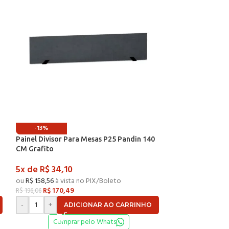
-13%
-13%
Painel Divisor Para Mesas P25 Pandin 140
Painel Divisor P
CM Grafito
CM Noce Natura
5x de
R$
34,10
5x de
R$
34,10
ou
R$
158,56
à vista no PIX/Boleto
ou
R$
158,56
à vist
R$
170,49
R$
170,4
R$
196,06
R$
196,06
-
+
-
+
ADICIONAR AO CARRINHO
AD
Comprar pelo Whats
Compr