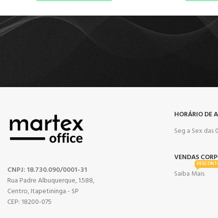
HORÁRIO DE 
Seg a Sex das 0
VENDAS CORP
DESCONT
CNPJ: 18.730.090/0001-31
Saiba Mais
Rua Padre Albuquerque, 1.588,
Centro, Itapetininga - SP
CEP: 18200-075