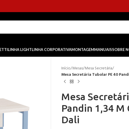
ETTI
LINHA LIGHT
LINHA CORPORATIVA
MONTAGEM
MANUAIS
SOBRE 
Início
/
Mesas
/
Mesa Secretária
/
Mesa Secretária Tubolar PE 40 Pandi
Mesa Secretári
Pandin 1,34 M 
Dali