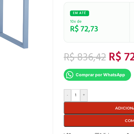
10x de
R$
72,73
R$
72
R$
836,42
Comprar por WhatsApp
-
+
ADICION
COM