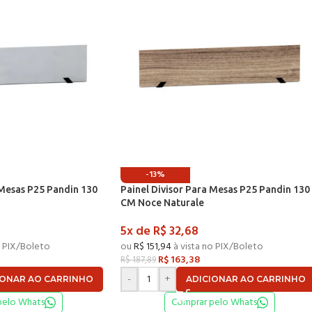
-13%
 Mesas P25 Pandin 130
Painel Divisor Para Mesas P25 Pandin 130
CM Noce Naturale
5x de
R$
32,68
o PIX/Boleto
ou
R$
151,94
à vista no PIX/Boleto
R$
163,38
R$
187,89
-
+
IONAR AO CARRINHO
ADICIONAR AO CARRINHO
pelo Whats
Comprar pelo Whats