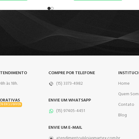
ATENDIMENTO
COMPRE POR TELEFONE
INSTITUC
8h às 18h.
(15) 3373-4982
Home
Quem Som
ORATIVAS
ENVIE UM WHATSAPP
Contato
OS EXCLUSIVOS
(15) 97405-4451
Blog
ENVIE UM E-MAIL
atendimento@lojasmartex.com.br