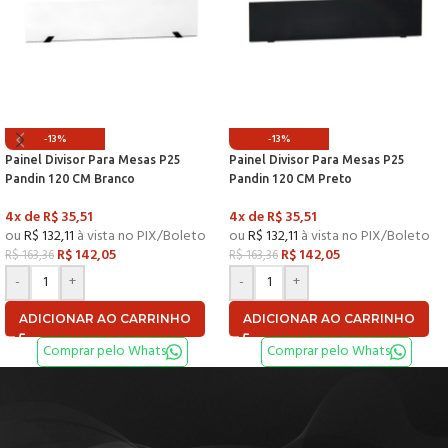
-13%
-13%
Painel Divisor Para Mesas P25
Painel Divisor Para Mesas P25
Pandin 120 CM Branco
Pandin 120 CM Preto
4x de
R$
35,51
4x de
R$
35,51
ou
R$
132,11
à vista no PIX/Boleto
ou
R$
132,11
à vista no PIX/Boleto
R$
142,05
R$
142,05
R$
163,36
R$
163,36
-
+
-
+
ADICIONAR AO CARRINHO
ADICIONAR AO CARRINHO
Comprar pelo Whats
Comprar pelo Whats