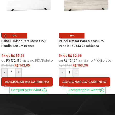
-13%
-13%
Painel Divisor Para Mesas P25
Painel Divisor Para Mesas P25
Pandin 120 CM Branco
Pandin 130 CM Casablanca
4x de
R$
35,51
5x de
R$
32,68
ou
R$
132,11
à vista no PIX/Boleto
ou
R$
151,94
à vista no PIX/Boleto
R$
142,05
R$
163,38
R$
163,36
R$
187,89
-
+
-
+
ADICIONAR AO CARRINHO
ADICIONAR AO CARRINHO
Comprar pelo Whats
Comprar pelo Whats