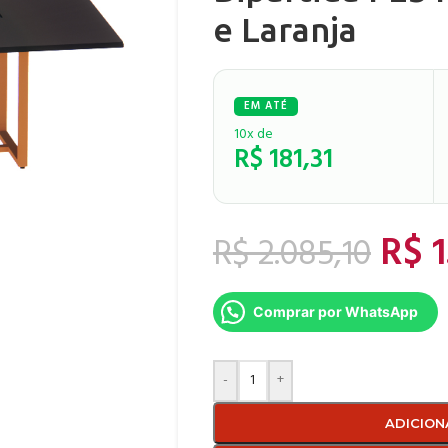
e Laranja
10x de
R$
181,31
R$
1
R$
2.085,10
Comprar por WhatsApp
-
+
ADICION