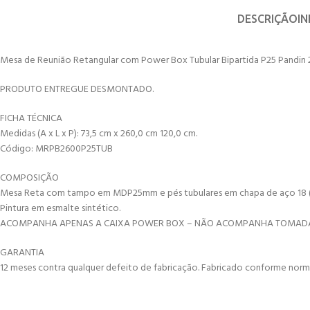
DESCRIÇÃO
I
Mesa de Reunião Retangular com Power Box Tubular Bipartida P25 Pandin 2
PRODUTO ENTREGUE DESMONTADO.
FICHA TÉCNICA
Medidas (A x L x P): 73,5 cm x 260,0 cm 120,0 cm.
Código: MRPB2600P25TUB
COMPOSIÇÃO
Mesa Reta com tampo em MDP25mm e pés tubulares em chapa de aço 18 (1,
Pintura em esmalte sintético.
ACOMPANHA APENAS A CAIXA POWER BOX – NÃO ACOMPANHA TOMADAS
GARANTIA
12 meses contra qualquer defeito de fabricação. Fabricado conforme norma