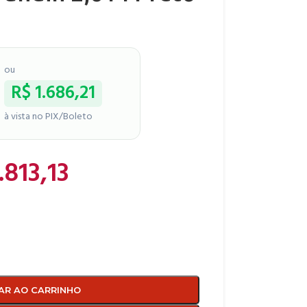
ou
R$
1.686,21
à vista no PIX/Boleto
.813,13
AR AO CARRINHO