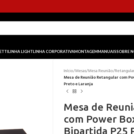
ETTI
LINHA LIGHT
LINHA CORPORATIVA
MONTAGEM
MANUAIS
SOBRE 
Início
/
Mesas
/
Mesa Reunião
/
Retangula
Mesa de Reunião Retangular com Pow
Preto e Laranja
Mesa de Reuni
com Power Box
Bipartida P25 