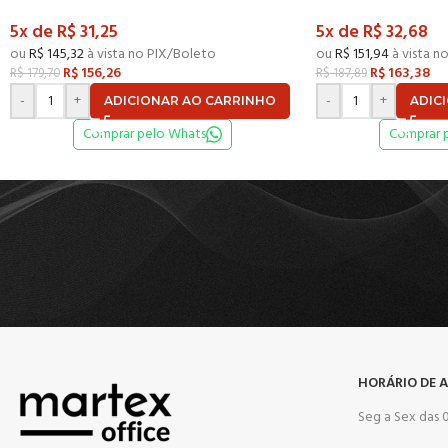
5x de
R$
31,25
5x de
R$
32,68
ou
R$
145,32
à vista no PIX/Boleto
ou
R$
151,94
à vista n
R$
156,26
R$
163,38
R$
179,70
R$
187,89
-
+
-
+
ADICIONAR AO CARRINHO
ADIC
Comprar pelo Whats
Comprar 
HORÁRIO DE 
Seg a Sex das 0