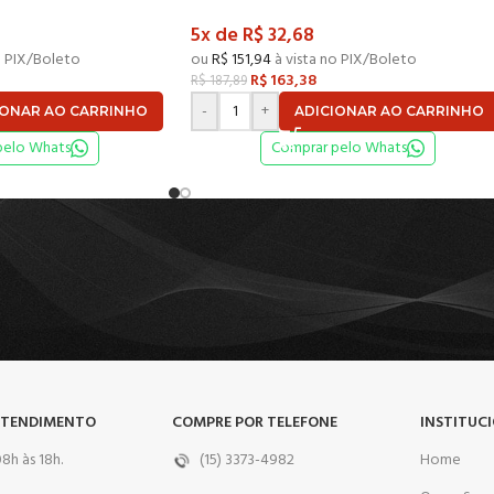
5x de
R$
32,68
o PIX/Boleto
ou
R$
151,94
à vista no PIX/Boleto
R$
163,38
R$
187,89
-
+
IONAR AO CARRINHO
ADICIONAR AO CARRINHO
pelo Whats
Comprar pelo Whats
ATENDIMENTO
COMPRE POR TELEFONE
INSTITUC
8h às 18h.
(15) 3373-4982
Home