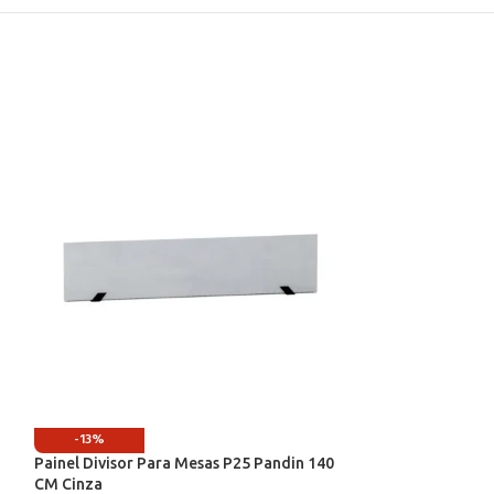
-13%
-13%
Painel Divisor Para Mesas P25 Pandin 140
Painel Divisor P
CM Cinza
CM Noce Natura