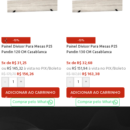
-13%
-13%
Painel Divisor Para Mesas P25
Painel Divisor Para Mesas P25
Pandin 120 CM Casablanca
Pandin 130 CM Casablanca
5x de
R$
31,25
5x de
R$
32,68
ou
R$
145,32
à vista no PIX/Boleto
ou
R$
151,94
à vista no PIX/Boleto
R$
156,26
R$
163,38
R$
179,70
R$
187,89
-
+
-
+
ADICIONAR AO CARRINHO
ADICIONAR AO CARRINHO
Comprar pelo Whats
Comprar pelo Whats