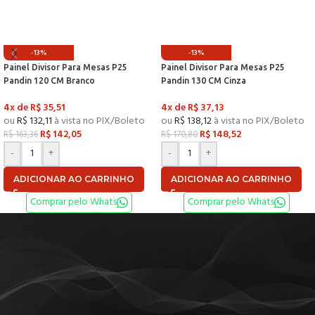
-13%
-13%
Painel Divisor Para Mesas P25
Painel Divisor Para Mesas P25
Pandin 120 CM Branco
Pandin 130 CM Cinza
4x de
R$
35,51
4x de
R$
37,13
ou
R$
132,11
à vista no PIX/Boleto
ou
R$
138,12
à vista no PIX/Boleto
R$
142,05
R$
148,52
R$
163,36
R$
170,80
-
+
-
+
ADICIONAR AO CARRINHO
ADICIONAR AO CARRINHO
Comprar pelo Whats
Comprar pelo Whats