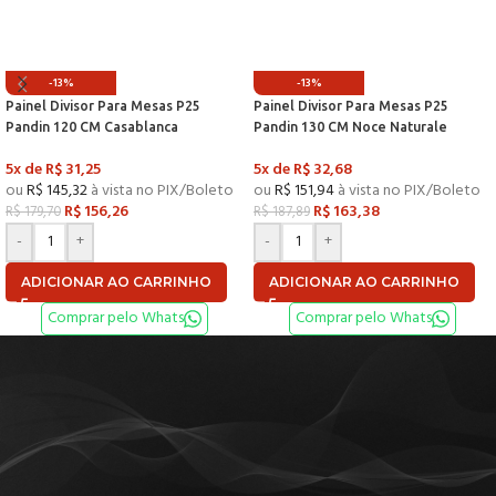
-13%
-13%
Painel Divisor Para Mesas P25
Painel Divisor Para Mesas P25
Pandin 120 CM Casablanca
Pandin 130 CM Noce Naturale
5x de
R$
31,25
5x de
R$
32,68
ou
R$
145,32
à vista no PIX/Boleto
ou
R$
151,94
à vista no PIX/Boleto
R$
156,26
R$
163,38
R$
179,70
R$
187,89
-
+
-
+
ADICIONAR AO CARRINHO
ADICIONAR AO CARRINHO
Comprar pelo Whats
Comprar pelo Whats