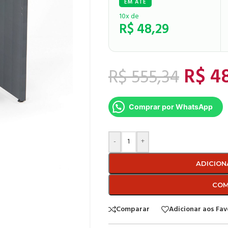
10x de
R$
48,29
R$
48
R$
555,34
Comprar por WhatsApp
-
+
ADICION
COM
Comparar
Adicionar aos Fav