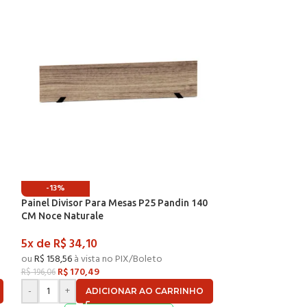
-13%
-13%
Painel Divisor Para Mesas P25 Pandin 140
Painel Divisor P
CM Noce Naturale
CM Preto
5x de
R$
34,10
5x de
R$
31,00
ou
R$
158,56
à vista no PIX/Boleto
ou
R$
144,14
à vist
R$
170,49
R$
154,9
R$
196,06
R$
178,24
-
+
-
+
ADICIONAR AO CARRINHO
AD