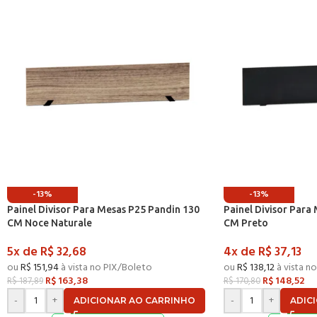
-13%
-13%
Painel Divisor Para Mesas P25 Pandin 130
Painel Divisor Para
CM Noce Naturale
CM Preto
5x de
R$
32,68
4x de
R$
37,13
ou
R$
151,94
à vista no PIX/Boleto
ou
R$
138,12
à vista n
R$
163,38
R$
148,52
R$
187,89
R$
170,80
-
+
-
+
ADICIONAR AO CARRINHO
ADIC