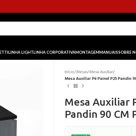
ETTI
LINHA LIGHT
LINHA CORPORATIVA
MONTAGEM
MANUAIS
SOBRE 
Início
/
Mesas
/
Mesa Auxíliar
/
Mesa Auxiliar Pé Painel P25 Pandin 9
Mesa Auxiliar 
Pandin 90 CM P