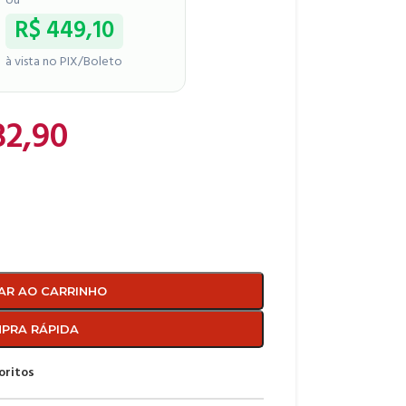
ou
R$
449,10
à vista no PIX/Boleto
2,90
AR AO CARRINHO
PRA RÁPIDA
oritos