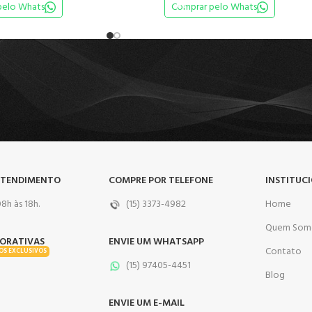
pelo Whats
Comprar pelo Whats
ATENDIMENTO
COMPRE POR TELEFONE
INSTITUC
8h às 18h.
(15) 3373-4982
Home
Quem Som
ORATIVAS
ENVIE UM WHATSAPP
Contato
OS EXCLUSIVOS
(15) 97405-4451
Blog
ENVIE UM E-MAIL