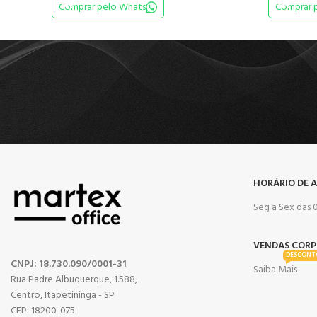
Comprar pelo Whats
Comprar 
HORÁRIO DE 
Seg a Sex das 0
VENDAS CORP
DESCONT
CNPJ: 18.730.090/0001-31
Saiba Mais
Rua Padre Albuquerque, 1.588,
Centro, Itapetininga - SP
CEP: 18200-075