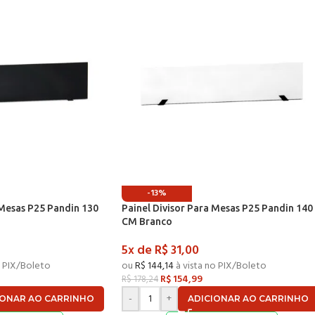
-13%
 Mesas P25 Pandin 130
Painel Divisor Para Mesas P25 Pandin 140
CM Branco
5x de
R$
31,00
o PIX/Boleto
ou
R$
144,14
à vista no PIX/Boleto
R$
154,99
R$
178,24
-
+
IONAR AO CARRINHO
ADICIONAR AO CARRINHO