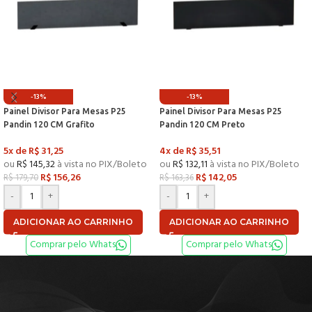
-13%
-13%
Painel Divisor Para Mesas P25
Painel Divisor Para Mesas P25
Pandin 120 CM Grafito
Pandin 120 CM Preto
5x de
R$
31,25
4x de
R$
35,51
ou
R$
145,32
à vista no PIX/Boleto
ou
R$
132,11
à vista no PIX/Boleto
R$
156,26
R$
142,05
R$
179,70
R$
163,36
-
+
-
+
ADICIONAR AO CARRINHO
ADICIONAR AO CARRINHO
Comprar pelo Whats
Comprar pelo Whats