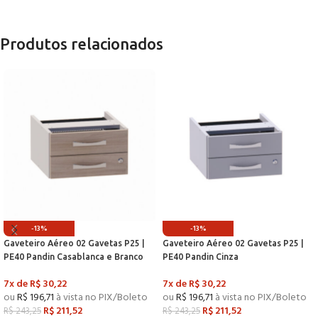
Produtos relacionados
-13%
-13%
Gaveteiro Aéreo 02 Gavetas P25 |
Gaveteiro Aéreo 02 Gavetas P25 |
PE40 Pandin Casablanca e Branco
PE40 Pandin Cinza
7x de
R$
30,22
7x de
R$
30,22
ou
R$
196,71
à vista no PIX/Boleto
ou
R$
196,71
à vista no PIX/Boleto
R$
211,52
R$
211,52
R$
243,25
R$
243,25