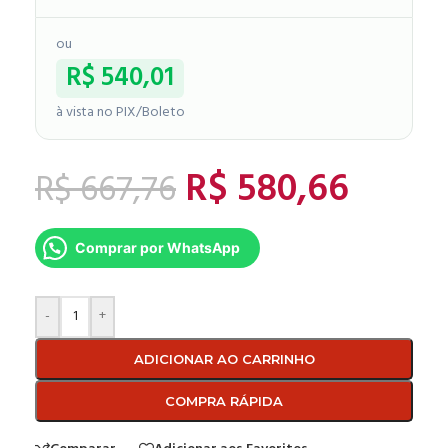
ou
R$
540,01
à vista no PIX/Boleto
R$
580,66
R$
667,76
Comprar por WhatsApp
-
+
ADICIONAR AO CARRINHO
COMPRA RÁPIDA