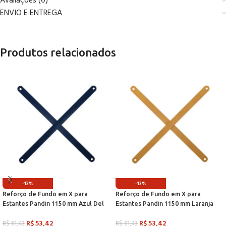
Avaliações (0)
ENVIO E ENTREGA
Produtos relacionados
-13%
-13%
Reforço de Fundo em X para
Reforço de Fundo em X para
Estantes Pandin 1150 mm Azul Del
Estantes Pandin 1150 mm Laranja
Rey
Picasso
R$
53,42
R$
53,42
R$
61,43
R$
61,43