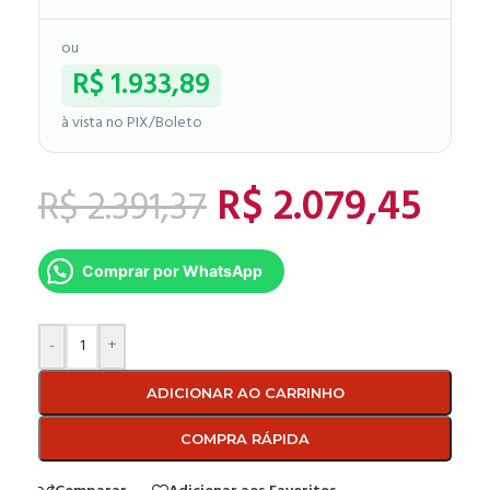
ou
R$
1.933,89
à vista no PIX/Boleto
R$
2.079,45
R$
2.391,37
Comprar por WhatsApp
-
+
ADICIONAR AO CARRINHO
COMPRA RÁPIDA