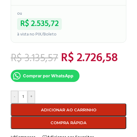
ou
R$
2.535,72
à vista no PIX/Boleto
R$
2.726,58
R$
3.135,57
Comprar por WhatsApp
-
+
ADICIONAR AO CARRINHO
COMPRA RÁPIDA