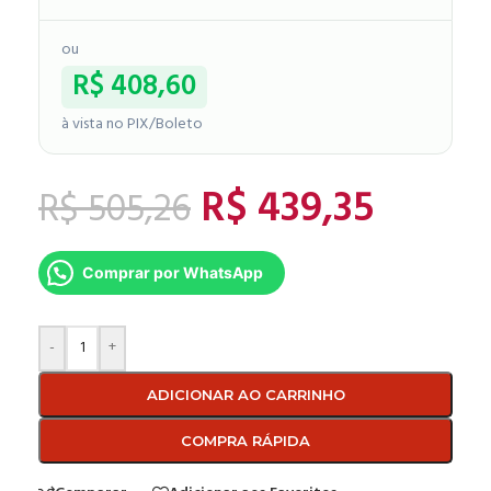
ou
R$
408,60
à vista no PIX/Boleto
R$
439,35
R$
505,26
Comprar por WhatsApp
-
+
ADICIONAR AO CARRINHO
COMPRA RÁPIDA