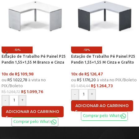
-13%
-13%
Estação de Trabalho Pé Painel P25
Estação de Trabalho Pé Painel P25
Pandin 1,55×1,55 M Branco e Cinza
Pandin 1,55×1,55 M Cinza e Grafito
10x de
R$
109,98
10x de
R$
126,47
ou
R$
1.022,78
à vista no
ou
R$
1.176,20
à vista no PIX/Boleto
PIX/Boleto
R$
1.264,73
R$
1.454,44
R$
1.099,76
R$
1.264,72
-
+
-
+
ADICIONAR AO CARRINHO
ADICIONAR AO CARRINHO
Comprar pelo Whats
Comprar pelo Whats